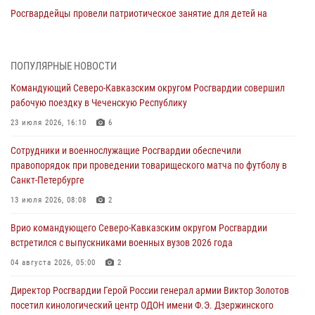
Росгвардейцы провели патриотическое занятие для детей на
Поклонной горе в Москве (видео)
08 августа 2026, 14:10
3
1
ПОПУЛЯРНЫЕ НОВОСТИ
В ЛНР росгвардейцы провели тренировку по единоборствам для
Командующий Северо-Кавказским округом Росгвардии совершил
юных воспитанников спортивной школы
рабочую поездку в Чеченскую Республику
08 августа 2026, 13:00
1
23 июля 2026, 16:10
6
Сотрудники Росгвардии присоединились к утренней разминке у
Сотрудники и военнослужащие Росгвардии обеспечили
стен музея истории космонавтики в Калуге
правопорядок при проведении товарищеского матча по футболу в
08 августа 2026, 09:29
2
Санкт-Петербурге
В Северо-Западном округе Росгвардии продолжаются мероприятия
13 июля 2026, 08:08
2
в честь юбилея ведомства
Врио командующего Северо-Кавказским округом Росгвардии
08 августа 2026, 09:03
1
встретился с выпускниками военных вузов 2026 года
Росгвардейцы в ЛНР совершенствуют навыки тактической
04 августа 2026, 05:00
2
медицины с учетом опыта СВО
Директор Росгвардии Герой России генерал армии Виктор Золотов
08 августа 2026, 09:00
2
посетил кинологический центр ОДОН имени Ф.Э. Дзержинского