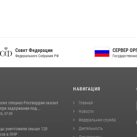
ет Федерации
СЕРВЕР ОРГАНОВ
рального Собрания РФ
Государственной власти РФ
И
НАВИГАЦИЯ
рске спецназ Росгвардии оказал
Главная
при задержании под...
Новости
26, 07:09
Федеральная служба
Деятельность
цы уничтожили свыше 120
ков в ЛНР