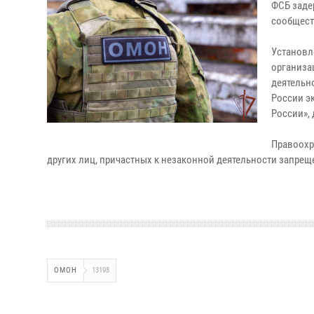
ФСБ заде
сообщест
Установл
организа
деятельн
России э
России», 
Правоохр
других лиц, причастных к незаконной деятельности запрещ
ОМОН
13198