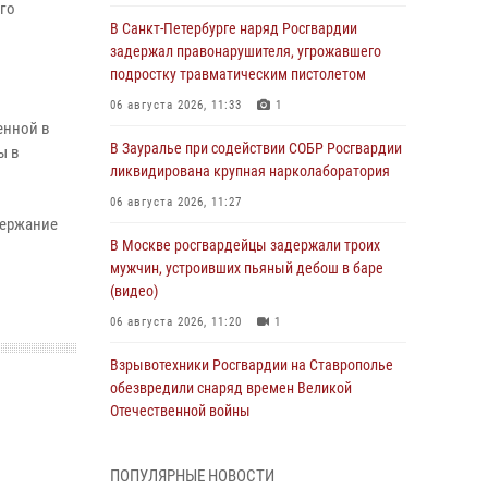
го
В Санкт-Петербурге наряд Росгвардии
задержал правонарушителя, угрожавшего
подростку травматическим пистолетом
06 августа 2026, 11:33
1
енной в
В Зауралье при содействии СОБР Росгвардии
ы в
ликвидирована крупная нарколаборатория
06 августа 2026, 11:27
держание
В Москве росгвардейцы задержали троих
мужчин, устроивших пьяный дебош в баре
(видео)
06 августа 2026, 11:20
1
Взрывотехники Росгвардии на Ставрополье
обезвредили снаряд времен Великой
Отечественной войны
06 августа 2026, 11:15
ПОПУЛЯРНЫЕ НОВОСТИ
Подвиги героев‑росгвардейцев увековечили