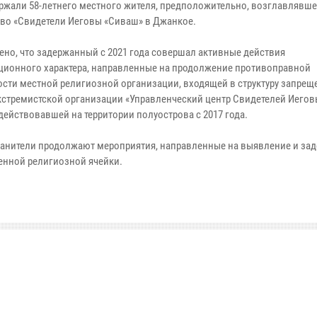
ржали 58-летнего местного жителя, предположительно, возглавлявше
во «Свидетели Иеговы «Сиваш» в Джанкое.
ено, что задержанный с 2021 года совершал активные действия
ционного характера, направленные на продолжение противоправной
ости местной религиозной организации, входящей в структуру запрещ
кстремистской организации «Управленческий центр Свидетелей Иегов
действовавшей на территории полуострова с 2017 года.
анители продолжают мероприятия, направленные на выявление и за
енной религиозной ячейки.