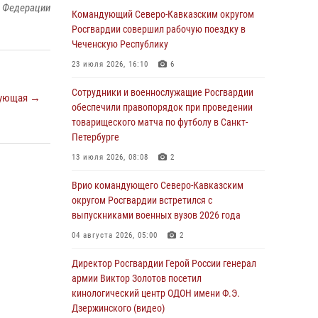
й Федерации
в новой музейной экспозиции белгородского
Командующий Северо-Кавказским округом
музея‑диорамы «Курская битва.
Росгвардии совершил рабочую поездку в
Белгородское направление»
Чеченскую Республику
06 августа 2026, 10:30
3
23 июля 2026, 16:10
6
Охрану общественного порядка и
Сотрудники и военнослужащие Росгвардии
ующая →
безопасность на футбольном матче в Москве
обеспечили правопорядок при проведении
обеспечила Росгвардия (видео)
товарищеского матча по футболу в Санкт-
Петербурге
06 августа 2026, 10:13
1
13 июля 2026, 08:08
2
Подозреваемые в незаконном обороте
запрещенных веществ задержаны в
Врио командующего Северо-Кавказским
Дагестане при силовой поддержке
округом Росгвардии встретился с
Росгвардии
выпускниками военных вузов 2026 года
06 августа 2026, 09:00
04 августа 2026, 05:00
2
В Югре при силовой поддержке ОМОН
Директор Росгвардии Герой России генерал
Росгвардии задержаны подозреваемые в
армии Виктор Золотов посетил
страховом мошенничестве
кинологический центр ОДОН имени Ф.Э.
Дзержинского (видео)
06 августа 2026, 08:56
2
1