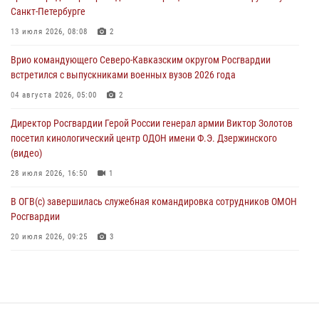
06 августа 2026, 11:33
1
Санкт-Петербурге
В Зауралье при содействии СОБР Росгвардии ликвидирована
13 июля 2026, 08:08
2
крупная нарколаборатория
Врио командующего Северо-Кавказским округом Росгвардии
06 августа 2026, 11:27
встретился с выпускниками военных вузов 2026 года
В Москве росгвардейцы задержали троих мужчин, устроивших
04 августа 2026, 05:00
2
пьяный дебош в баре (видео)
Директор Росгвардии Герой России генерал армии Виктор Золотов
06 августа 2026, 11:20
1
посетил кинологический центр ОДОН имени Ф.Э. Дзержинского
(видео)
28 июля 2026, 16:50
1
В ОГВ(с) завершилась служебная командировка сотрудников ОМОН
Росгвардии
20 июля 2026, 09:25
3
Директор Росгвардии Герой России генерал армии Виктор Золотов
поздравил специалистов подразделений тыла с профессиональным
праздником
31 июля 2026, 21:01