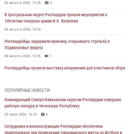
06 августа 2026, 13:29
5
В Центральном округе Росгвардии прошли мероприятия к
108‑летию генерала армии И.К. Яковлева
06 августа 2026, 13:24
Росгвардейцы задержали мужчину, открывшего стрельбу в
Подмосковье (видео)
06 августа 2026, 12:35
1
Росгвардейцы провели выставку вооружения для участников сбора
«Гвардеец» в Пензе (видео)
06 августа 2026, 12:00
2
1
ПОПУЛЯРНЫЕ НОВОСТИ
В Курске росгвардейцы приняли участие в митинге, посвященном
Командующий Северо-Кавказским округом Росгвардии совершил
второй годовщине вторжения ВСУ на территорию области
рабочую поездку в Чеченскую Республику
06 августа 2026, 11:56
4
23 июля 2026, 16:10
6
В Санкт-Петербурге наряд Росгвардии задержал правонарушителя,
Сотрудники и военнослужащие Росгвардии обеспечили
угрожавшего подростку травматическим пистолетом
правопорядок при проведении товарищеского матча по футболу в