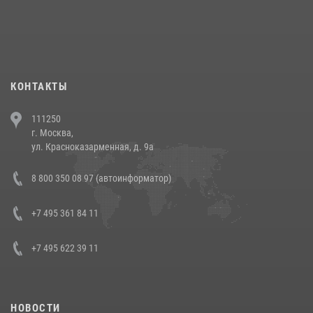
18 июля 2026, 13:43
15
1
При силовой поддержке СОБР Росгвардии в Иркутской области
повели рейды по соблюдению миграционного законодательства
(видео)
30 июля 2026, 08:00
1
КОНТАКТЫ
В Челябинске росгвардейцы задержали злоумышленников,
111250
напавших на бригаду скорой помощи (видео)
г. Москва,
14 июля 2026, 12:20
1
ул. Красноказарменная, д. 9а
В Росгвардии прошла военно-научная конференция по обобщению
8 800 350 08 97 (автоинформатор)
боевого опыта
08 июля 2026, 07:01
+7 495 361 84 11
+7 495 622 39 11
НОВОСТИ