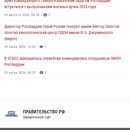
Врио командующего Северо-Кавказским округом Росгвардии
06 августа 2026, 11:27
встретился с выпускниками военных вузов 2026 года
В Москве росгвардейцы задержали троих мужчин, устроивших
04 августа 2026, 05:00
2
пьяный дебош в баре (видео)
Директор Росгвардии Герой России генерал армии Виктор Золотов
06 августа 2026, 11:20
1
посетил кинологический центр ОДОН имени Ф.Э. Дзержинского
(видео)
28 июля 2026, 16:50
1
В ОГВ(с) завершилась служебная командировка сотрудников ОМОН
Росгвардии
20 июля 2026, 09:25
3
Директор Росгвардии Герой России генерал армии Виктор Золотов
поздравил специалистов подразделений тыла с профессиональным
праздником
31 июля 2026, 21:01
ПРАВИТЕЛЬСТВО РФ
Праздник «Один день с Росгвардией» к 105-летию Центрального
Официальный сайт
округа прошел на Поклонной горе