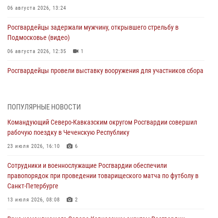
06 августа 2026, 13:24
Росгвардейцы задержали мужчину, открывшего стрельбу в
Подмосковье (видео)
06 августа 2026, 12:35
1
Росгвардейцы провели выставку вооружения для участников сбора
«Гвардеец» в Пензе (видео)
06 августа 2026, 12:00
2
1
ПОПУЛЯРНЫЕ НОВОСТИ
В Курске росгвардейцы приняли участие в митинге, посвященном
Командующий Северо-Кавказским округом Росгвардии совершил
второй годовщине вторжения ВСУ на территорию области
рабочую поездку в Чеченскую Республику
06 августа 2026, 11:56
4
23 июля 2026, 16:10
6
В Санкт-Петербурге наряд Росгвардии задержал правонарушителя,
Сотрудники и военнослужащие Росгвардии обеспечили
угрожавшего подростку травматическим пистолетом
правопорядок при проведении товарищеского матча по футболу в
06 августа 2026, 11:33
1
Санкт-Петербурге
В Зауралье при содействии СОБР Росгвардии ликвидирована
13 июля 2026, 08:08
2
крупная нарколаборатория