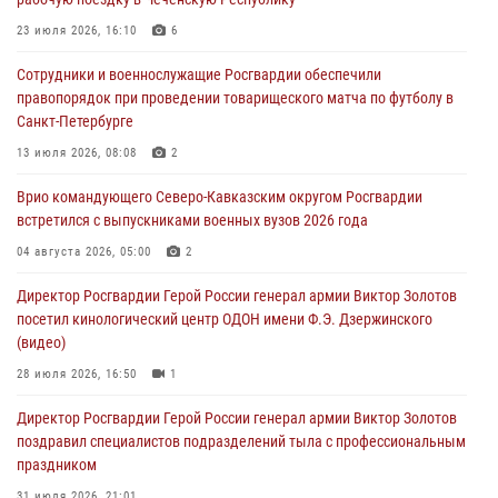
08 августа 2026, 07:00
23 июля 2026, 16:10
6
Росгвардейцы обеспечили безопасность «Поезда Победы» в
Сотрудники и военнослужащие Росгвардии обеспечили
Кузбассе
правопорядок при проведении товарищеского матча по футболу в
08 августа 2026, 07:00
Санкт-Петербурге
В Кабардино-Балкарии сотрудники Росгвардии провели турнир по
13 июля 2026, 08:08
2
настольному теннису ко Дню физкультурника
Врио командующего Северо-Кавказским округом Росгвардии
08 августа 2026, 07:00
встретился с выпускниками военных вузов 2026 года
В Москве росгвардейцы оказали помощь медикам и девушке с
04 августа 2026, 05:00
2
ограниченными возможностями здоровья (видео)
Директор Росгвардии Герой России генерал армии Виктор Золотов
08 августа 2026, 06:32
1
посетил кинологический центр ОДОН имени Ф.Э. Дзержинского
(видео)
28 июля 2026, 16:50
1
Директор Росгвардии Герой России генерал армии Виктор Золотов
поздравил специалистов подразделений тыла с профессиональным
праздником
31 июля 2026, 21:01