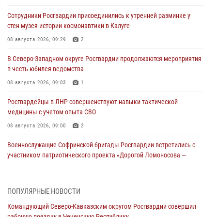
Сотрудники Росгвардии присоединились к утренней разминке у
стен музея истории космонавтики в Калуге
08 августа 2026, 09:29
2
В Северо-Западном округе Росгвардии продолжаются мероприятия
в честь юбилея ведомства
08 августа 2026, 09:03
1
Росгвардейцы в ЛНР совершенствуют навыки тактической
медицины с учетом опыта СВО
08 августа 2026, 09:00
2
Военнослужащие Софринской бригады Росгвардии встретились с
участником патриотического проекта «Дорогой Ломоносова —
дорогой к Победе в СВО» (видео)
08 августа 2026, 07:00
2
1
ПОПУЛЯРНЫЕ НОВОСТИ
ОМОН «Ойрат» Управления Росгвардии по Республике Калмыкия
Командующий Северо-Кавказским округом Росгвардии совершил
исполнилось 20 лет
рабочую поездку в Чеченскую Республику