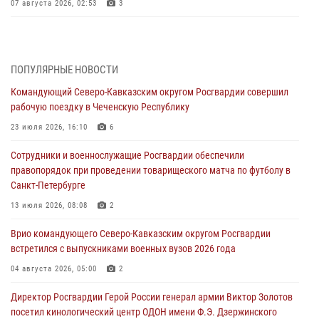
07 августа 2026, 02:53
3
Генерал-полковник Олег Плохой поздравил специалистов
организационно-штатных подразделений Росгвардии с
профессиональным праздником
ПОПУЛЯРНЫЕ НОВОСТИ
06 августа 2026, 21:01
Командующий Северо-Кавказским округом Росгвардии совершил
рабочую поездку в Чеченскую Республику
В Нижнем Новгороде состоялось Всероссийское совещание-
семинар по вопросам развития вневедомственной охраны
23 июля 2026, 16:10
6
Росгвардии (видео)
Сотрудники и военнослужащие Росгвардии обеспечили
06 августа 2026, 14:47
10
1
правопорядок при проведении товарищеского матча по футболу в
Санкт-Петербурге
В Брянске сотрудники и военнослужащие Росгвардии почтили
память Героя России Олега Визнюка
13 июля 2026, 08:08
2
06 августа 2026, 14:36
2
Врио командующего Северо-Кавказским округом Росгвардии
встретился с выпускниками военных вузов 2026 года
В кинологическом центре Уральского округа Росгвардии почтили
память товарищей, погибших при исполнении воинского долга
04 августа 2026, 05:00
2
06 августа 2026, 13:29
5
Директор Росгвардии Герой России генерал армии Виктор Золотов
посетил кинологический центр ОДОН имени Ф.Э. Дзержинского
В Центральном округе Росгвардии прошли мероприятия к