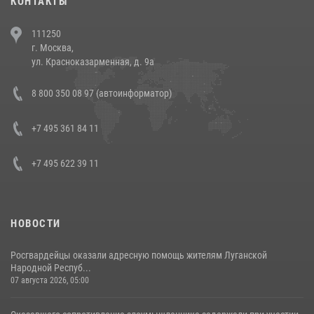
КОНТАКТЫ
В Челябинске росгвардейцы задержали злоумышленников,
111250
напавших на бригаду скорой помощи (видео)
г. Москва,
14 июля 2026, 12:20
1
ул. Красноказарменная, д. 9а
В Росгвардии прошла военно-научная конференция по обобщению
8 800 350 08 97 (автоинформатор)
боевого опыта
08 июля 2026, 07:01
+7 495 361 84 11
+7 495 622 39 11
НОВОСТИ
Росгвардейцы оказали адресную помощь жителям Луганской
Народной Респуб...
07 августа 2026, 05:00