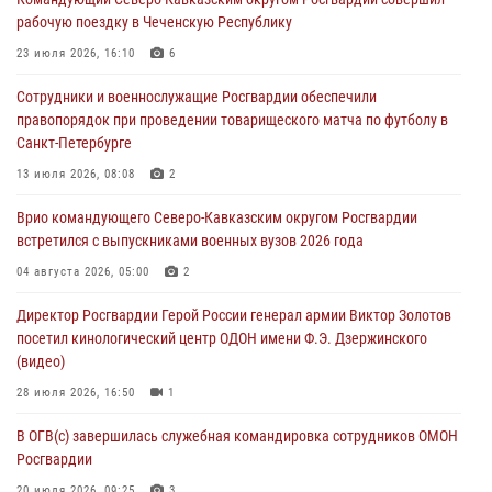
рабочую поездку в Чеченскую Республику
В центре Москвы росгвардейцы задержали мужчину, пытавшегося
проникнуть на охраняемый объект через крышу (видео)
23 июля 2026, 16:10
6
07 августа 2026, 08:04
1
Сотрудники и военнослужащие Росгвардии обеспечили
правопорядок при проведении товарищеского матча по футболу в
Представители Росгвардии и руководство Свердловского
Санкт-Петербурге
творческого союза журналистов обсудили вопросы взаимодействия
13 июля 2026, 08:08
2
07 августа 2026, 08:00
2
Врио командующего Северо-Кавказским округом Росгвардии
Для подразделений Росгвардии, принимающих участие в
встретился с выпускниками военных вузов 2026 года
специальной военной операции, переданы специальные
автомобили
04 августа 2026, 05:00
2
07 августа 2026, 07:53
4
Директор Росгвардии Герой России генерал армии Виктор Золотов
посетил кинологический центр ОДОН имени Ф.Э. Дзержинского
(видео)
28 июля 2026, 16:50
1
В ОГВ(с) завершилась служебная командировка сотрудников ОМОН
Росгвардии
20 июля 2026, 09:25
3