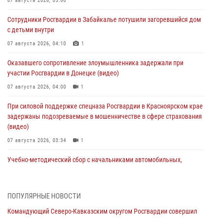
07 августа 2026, 05:00
Сотрудники Росгвардии в Забайкалье потушили загоревшийся дом
с детьми внутри
07 августа 2026, 04:10
1
Оказавшего сопротивление злоумышленника задержали при
участии Росгвардии в Донецке (видео)
07 августа 2026, 04:00
1
При силовой поддержке спецназа Росгвардии в Красноярском крае
задержаны подозреваемые в мошенничестве в сфере страхования
(видео)
07 августа 2026, 03:34
1
Учебно-методический сбор с начальниками автомобильных,
бронетанковых служб Сибирского округа Росгвардии завершился в
Омске
07 августа 2026, 02:53
3
ПОПУЛЯРНЫЕ НОВОСТИ
Командующий Северо-Кавказским округом Росгвардии совершил
Генерал-полковник Олег Плохой поздравил специалистов