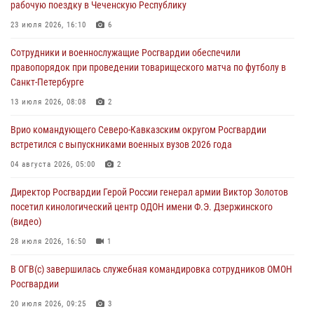
рабочую поездку в Чеченскую Республику
организационно-штатных подразделений Росгвардии с
профессиональным праздником
23 июля 2026, 16:10
6
06 августа 2026, 21:01
Сотрудники и военнослужащие Росгвардии обеспечили
правопорядок при проведении товарищеского матча по футболу в
В Нижнем Новгороде состоялось Всероссийское совещание-
Санкт-Петербурге
семинар по вопросам развития вневедомственной охраны
Росгвардии (видео)
13 июля 2026, 08:08
2
06 августа 2026, 14:47
10
1
Врио командующего Северо-Кавказским округом Росгвардии
встретился с выпускниками военных вузов 2026 года
В Брянске сотрудники и военнослужащие Росгвардии почтили
память Героя России Олега Визнюка
04 августа 2026, 05:00
2
06 августа 2026, 14:36
2
Директор Росгвардии Герой России генерал армии Виктор Золотов
посетил кинологический центр ОДОН имени Ф.Э. Дзержинского
В кинологическом центре Уральского округа Росгвардии почтили
(видео)
память товарищей, погибших при исполнении воинского долга
28 июля 2026, 16:50
1
06 августа 2026, 13:29
5
В ОГВ(с) завершилась служебная командировка сотрудников ОМОН
Росгвардии
20 июля 2026, 09:25
3