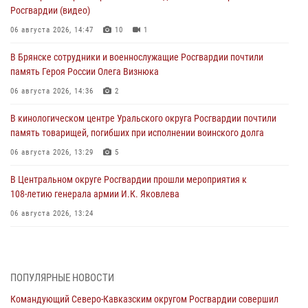
Росгвардии (видео)
06 августа 2026, 14:47
10
1
В Брянске сотрудники и военнослужащие Росгвардии почтили
память Героя России Олега Визнюка
06 августа 2026, 14:36
2
В кинологическом центре Уральского округа Росгвардии почтили
память товарищей, погибших при исполнении воинского долга
06 августа 2026, 13:29
5
В Центральном округе Росгвардии прошли мероприятия к
108‑летию генерала армии И.К. Яковлева
06 августа 2026, 13:24
Росгвардейцы задержали мужчину, открывшего стрельбу в
Подмосковье (видео)
06 августа 2026, 12:35
1
ПОПУЛЯРНЫЕ НОВОСТИ
Командующий Северо-Кавказским округом Росгвардии совершил
Росгвардейцы провели выставку вооружения для участников сбора