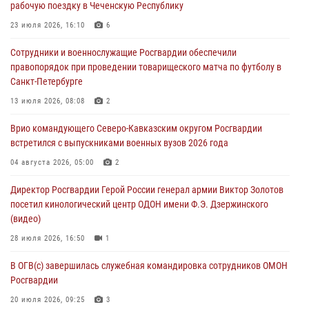
рабочую поездку в Чеченскую Республику
«Гвардеец» в Пензе (видео)
23 июля 2026, 16:10
6
06 августа 2026, 12:00
2
1
Сотрудники и военнослужащие Росгвардии обеспечили
В Курске росгвардейцы приняли участие в митинге, посвященном
правопорядок при проведении товарищеского матча по футболу в
второй годовщине вторжения ВСУ на территорию области
Санкт-Петербурге
06 августа 2026, 11:56
4
13 июля 2026, 08:08
2
В Санкт-Петербурге наряд Росгвардии задержал правонарушителя,
Врио командующего Северо-Кавказским округом Росгвардии
угрожавшего подростку травматическим пистолетом
встретился с выпускниками военных вузов 2026 года
06 августа 2026, 11:33
1
04 августа 2026, 05:00
2
В Зауралье при содействии СОБР Росгвардии ликвидирована
Директор Росгвардии Герой России генерал армии Виктор Золотов
крупная нарколаборатория
посетил кинологический центр ОДОН имени Ф.Э. Дзержинского
06 августа 2026, 11:27
(видео)
28 июля 2026, 16:50
1
В ОГВ(с) завершилась служебная командировка сотрудников ОМОН
Росгвардии
20 июля 2026, 09:25
3