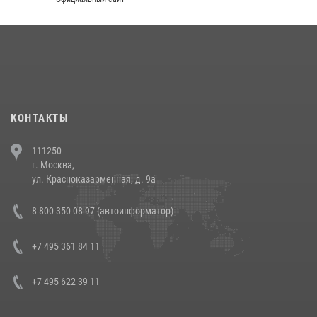
округа прошел на Поклонной горе
18 июля 2026, 13:43
15
1
При силовой поддержке СОБР Росгвардии в Иркутской области
повели рейды по соблюдению миграционного законодательства
(видео)
30 июля 2026, 08:00
1
КОНТАКТЫ
В Челябинске росгвардейцы задержали злоумышленников,
111250
напавших на бригаду скорой помощи (видео)
г. Москва,
14 июля 2026, 12:20
1
ул. Красноказарменная, д. 9а
В Росгвардии прошла военно-научная конференция по обобщению
8 800 350 08 97 (автоинформатор)
боевого опыта
08 июля 2026, 07:01
+7 495 361 84 11
+7 495 622 39 11