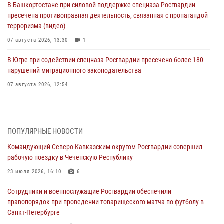
В Башкортостане при силовой поддержке спецназа Росгвардии
пресечена противоправная деятельность, связанная с пропагандой
терроризма (видео)
07 августа 2026, 13:30
1
В Югре при содействии спецназа Росгвардии пресечено более 180
нарушений миграционного законодательства
07 августа 2026, 12:54
Тонувшего ребенка спас росгвардеец в Краснодарском крае
07 августа 2026, 12:37
ПОПУЛЯРНЫЕ НОВОСТИ
Юные гости из летних лагерей посетили кинологический центр
Командующий Северо-Кавказским округом Росгвардии совершил
Росгвардии (видео)
рабочую поездку в Чеченскую Республику
07 августа 2026, 12:20
3
1
23 июля 2026, 16:10
6
Ветеран войск правопорядка генерал-майор Иван Пияшев – герой
Сотрудники и военнослужащие Росгвардии обеспечили
выпуска «Легенды армии с Александром Маршалом»
правопорядок при проведении товарищеского матча по футболу в
07 августа 2026, 12:00
Санкт-Петербурге