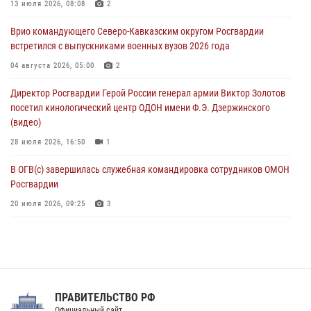
Представители ФСБ России по Уральскому округу Росгвардии и
13 июля 2026, 08:08
2
ветераны военной контрразведки почтили память Николая
Врио командующего Северо-Кавказским округом Росгвардии
Кузнецова
встретился с выпускниками военных вузов 2026 года
07 августа 2026, 12:00
4
04 августа 2026, 05:00
2
Росгвардейцы пресекли попытку руферов подняться на крышу
Директор Росгвардии Герой России генерал армии Виктор Золотов
Смольного собора в Санкт-Петербурге (видео)
посетил кинологический центр ОДОН имени Ф.Э. Дзержинского
07 августа 2026, 11:34
3
1
(видео)
28 июля 2026, 16:50
1
В ОГВ(с) завершилась служебная командировка сотрудников ОМОН
Росгвардии
20 июля 2026, 09:25
3
Директор Росгвардии Герой России генерал армии Виктор Золотов
поздравил специалистов подразделений тыла с профессиональным
праздником
31 июля 2026, 21:01
ПРАВИТЕЛЬСТВО РФ
Праздник «Один день с Росгвардией» к 105-летию Центрального
Официальный сайт