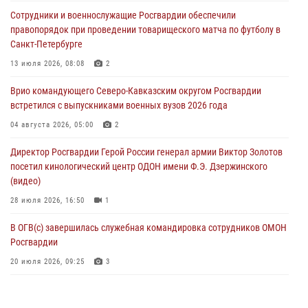
В Санкт-Петербурге наряд Росгвардии задержал правонарушителя,
Сотрудники и военнослужащие Росгвардии обеспечили
угрожавшего подростку травматическим пистолетом
правопорядок при проведении товарищеского матча по футболу в
06 августа 2026, 11:33
1
Санкт-Петербурге
В Зауралье при содействии СОБР Росгвардии ликвидирована
13 июля 2026, 08:08
2
крупная нарколаборатория
Врио командующего Северо-Кавказским округом Росгвардии
06 августа 2026, 11:27
встретился с выпускниками военных вузов 2026 года
В Москве росгвардейцы задержали троих мужчин, устроивших
04 августа 2026, 05:00
2
пьяный дебош в баре (видео)
Директор Росгвардии Герой России генерал армии Виктор Золотов
06 августа 2026, 11:20
1
посетил кинологический центр ОДОН имени Ф.Э. Дзержинского
(видео)
28 июля 2026, 16:50
1
В ОГВ(с) завершилась служебная командировка сотрудников ОМОН
Росгвардии
20 июля 2026, 09:25
3
Директор Росгвардии Герой России генерал армии Виктор Золотов
поздравил специалистов подразделений тыла с профессиональным