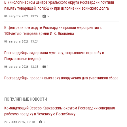
В кинологическом центре Уральского округа Росгвардии почтили
память товарищей, погибших при исполнении воинского долга
06 августа 2026, 13:29
5
В Центральном округе Росгвардии прошли мероприятия к
108‑летию генерала армии И.К. Яковлева
06 августа 2026, 13:24
Росгвардейцы задержали мужчину, открывшего стрельбу в
Подмосковье (видео)
06 августа 2026, 12:35
1
Росгвардейцы провели выставку вооружения для участников сбора
«Гвардеец» в Пензе (видео)
06 августа 2026, 12:00
2
1
ПОПУЛЯРНЫЕ НОВОСТИ
В Курске росгвардейцы приняли участие в митинге, посвященном
Командующий Северо-Кавказским округом Росгвардии совершил
второй годовщине вторжения ВСУ на территорию области
рабочую поездку в Чеченскую Республику
06 августа 2026, 11:56
4
23 июля 2026, 16:10
6