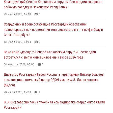
Командующий Северо-Кавказским округом Росгвардии совершил
07 августа 2026, 07:53
4
рабочую поездку в Чеченскую Республику
При содействии СОБР Росгвардии в Иркутской области задержаны
23 июля 2026, 16:10
6
подозреваемые в коммерческом подкупе (видео)
Сотрудники и военнослужащие Росгвардии обеспечили
07 августа 2026, 07:51
1
правопорядок при проведении товарищеского матча по футболу в
Санкт-Петербурге
Завершился чемпионат Сибирского ордена Жукова округа
Росгвардии по служебно-боевой стрельбе
13 июля 2026, 08:08
2
07 августа 2026, 07:45
9
Врио командующего Северо-Кавказским округом Росгвардии
встретился с выпускниками военных вузов 2026 года
Застрявшую в плуге трактора мину уничтожили росгвардейцы на
Кубани
04 августа 2026, 05:00
2
07 августа 2026, 06:49
1
Директор Росгвардии Герой России генерал армии Виктор Золотов
посетил кинологический центр ОДОН имени Ф.Э. Дзержинского
(видео)
28 июля 2026, 16:50
1
В ОГВ(с) завершилась служебная командировка сотрудников ОМОН
Росгвардии