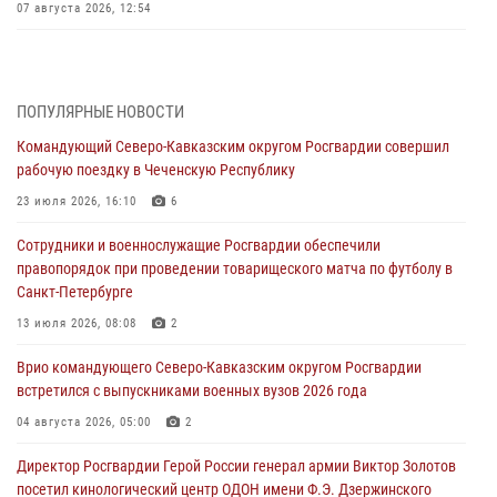
07 августа 2026, 12:54
Тонувшего ребенка спас росгвардеец в Краснодарском крае
07 августа 2026, 12:37
ПОПУЛЯРНЫЕ НОВОСТИ
Юные гости из летних лагерей посетили кинологический центр
Командующий Северо-Кавказским округом Росгвардии совершил
Росгвардии (видео)
рабочую поездку в Чеченскую Республику
07 августа 2026, 12:20
3
1
23 июля 2026, 16:10
6
Ветеран войск правопорядка генерал-майор Иван Пияшев – герой
Сотрудники и военнослужащие Росгвардии обеспечили
выпуска «Легенды армии с Александром Маршалом»
правопорядок при проведении товарищеского матча по футболу в
07 августа 2026, 12:00
Санкт-Петербурге
Представители ФСБ России по Уральскому округу Росгвардии и
13 июля 2026, 08:08
2
ветераны военной контрразведки почтили память Николая
Врио командующего Северо-Кавказским округом Росгвардии
Кузнецова
встретился с выпускниками военных вузов 2026 года
07 августа 2026, 12:00
4
04 августа 2026, 05:00
2
Росгвардейцы пресекли попытку руферов подняться на крышу
Директор Росгвардии Герой России генерал армии Виктор Золотов
Смольного собора в Санкт-Петербурге (видео)
посетил кинологический центр ОДОН имени Ф.Э. Дзержинского