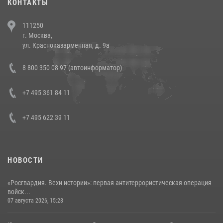
КОНТАКТЫ
В Челябинске росгвардейцы задержали злоумышленников,
111250
напавших на бригаду скорой помощи (видео)
г. Москва,
14 июля 2026, 12:20
1
ул. Красноказарменная, д. 9а
В Росгвардии прошла военно-научная конференция по обобщению
8 800 350 08 97 (автоинформатор)
боевого опыта
08 июля 2026, 07:01
+7 495 361 84 11
+7 495 622 39 11
НОВОСТИ
«Росгвардия. Вехи истории»: первая антитеррористическая операция
войск...
07 августа 2026, 15:28