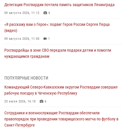
Делегация Росгвардии почтила память защитников Ленинграда
09 августа 2026, 11:12
6
«Я расскажу вам о Герое»: подвиг Героя России Сергея Перца
(видео)
09 августа 2026, 11:00
1
Росгвардейцы в зоне СВО передали подарки детям и помогли
нуждающимся гражданам
09 августа 2026, 09:00
В Чеченской Республике пожарные расчеты Росгвардии и МЧС
ПОПУЛЯРНЫЕ НОВОСТИ
отработали межведомственное взаимодействие
Командующий Северо-Кавказским округом Росгвардии совершил
09 августа 2026, 08:00
2
рабочую поездку в Чеченскую Республику
В Центральных регионах России продолжается ведомственная
23 июля 2026, 16:10
6
акция «Каникулы с Росгвардией»
Сотрудники и военнослужащие Росгвардии обеспечили
09 августа 2026, 08:00
8
правопорядок при проведении товарищеского матча по футболу в
Санкт-Петербурге
Лучшие футбольные команды Южного округа Росгвардии