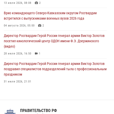
определили на Кубани
13 июля 2026, 08:08
2
09 августа 2026, 07:00
Врио командующего Северо-Кавказским округом Росгвардии
встретился с выпускниками военных вузов 2026 года
В Кузбассе росгвардейцы помогли вернуть горожанке пропавшую
мать
04 августа 2026, 05:00
2
09 августа 2026, 07:00
Директор Росгвардии Герой России генерал армии Виктор Золотов
посетил кинологический центр ОДОН имени Ф.Э. Дзержинского
(видео)
28 июля 2026, 16:50
1
Директор Росгвардии Герой России генерал армии Виктор Золотов
поздравил специалистов подразделений тыла с профессиональным
праздником
31 июля 2026, 21:01
В ОГВ(с) завершилась служебная командировка сотрудников ОМОН
Росгвардии
20 июля 2026, 09:25
3
ПРАВИТЕЛЬСТВО РФ