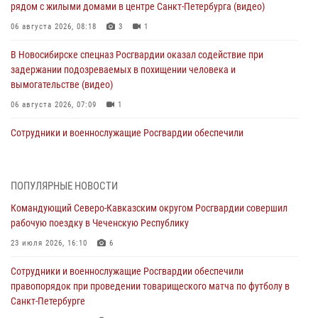
рядом с жилыми домами в центре Санкт-Петербурга (видео)
06 августа 2026, 08:18
3
1
В Новосибирске спецназ Росгвардии оказал содействие при
задержании подозреваемых в похищении человека и
вымогательстве (видео)
06 августа 2026, 07:09
1
Сотрудники и военнослужащие Росгвардии обеспечили
правопорядок при проведении матча Кубка России по футболу в
Санкт-Петербурге
06 августа 2026, 07:03
3
ПОПУЛЯРНЫЕ НОВОСТИ
Командующий Северо-Кавказским округом Росгвардии совершил
В Грозном военнослужащие Росгвардии присоединились к
рабочую поездку в Чеченскую Республику
всероссийской донорской акции «От сердца к сердцу»
23 июля 2026, 16:10
6
06 августа 2026, 06:30
Сотрудники и военнослужащие Росгвардии обеспечили
В Бурятии и Приамурье росгвардейцы задержали подозреваемых в
правопорядок при проведении товарищеского матча по футболу в
незаконном обороте наркотиков
Санкт-Петербурге
06 августа 2026, 06:15