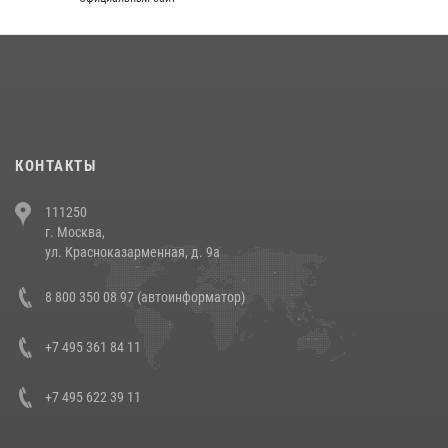
округа прошел на Поклонной горе
18 июля 2026, 13:43
15
1
При силовой поддержке СОБР Росгвардии в Иркутской области
повели рейды по соблюдению миграционного законодательства
(видео)
30 июля 2026, 08:00
1
КОНТАКТЫ
В Челябинске росгвардейцы задержали злоумышленников,
111250
напавших на бригаду скорой помощи (видео)
г. Москва,
14 июля 2026, 12:20
1
ул. Красноказарменная, д. 9а
В Росгвардии прошла военно-научная конференция по обобщению
8 800 350 08 97 (автоинформатор)
боевого опыта
08 июля 2026, 07:01
+7 495 361 84 11
+7 495 622 39 11