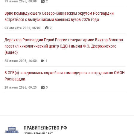
13 июля 2026, 08:08
2
На Сахалине при участии СОБР Росгвардии пресекли нелегальную
Врио командующего Северо-Кавказским округом Росгвардии
добычу биоресурсов
встретился с выпускниками военных вузов 2026 года
06 августа 2026, 05:12
04 августа 2026, 05:00
2
Росгвардейцы уничтожили свыше 120 беспилотников в ЛНР
Директор Росгвардии Герой России генерал армии Виктор Золотов
06 августа 2026, 05:00
посетил кинологический центр ОДОН имени Ф.Э. Дзержинского
(видео)
28 июля 2026, 16:50
1
В ОГВ(с) завершилась служебная командировка сотрудников ОМОН
Росгвардии
20 июля 2026, 09:25
3
Директор Росгвардии Герой России генерал армии Виктор Золотов
поздравил специалистов подразделений тыла с профессиональным
праздником
31 июля 2026, 21:01
ПРАВИТЕЛЬСТВО РФ
Праздник «Один день с Росгвардией» к 105-летию Центрального
Официальный сайт