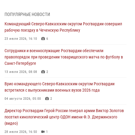
07 августа 2026, 12:00
4
ПОПУЛЯРНЫЕ НОВОСТИ
Ветеран войск правопорядка генерал-майор Иван Пияшев – герой
Командующий Северо-Кавказским округом Росгвардии совершил
выпуска «Легенды армии с Александром Маршалом»
рабочую поездку в Чеченскую Республику
07 августа 2026, 12:00
23 июля 2026, 16:10
6
Росгвардейцы пресекли попытку руферов подняться на крышу
Сотрудники и военнослужащие Росгвардии обеспечили
Смольного собора в Санкт-Петербурге (видео)
правопорядок при проведении товарищеского матча по футболу в
07 августа 2026, 11:34
3
1
Санкт-Петербурге
В Курске росгвардейцы провели занятие по основам
13 июля 2026, 08:08
2
взрывобезопасности
Врио командующего Северо-Кавказским округом Росгвардии
07 августа 2026, 11:33
встретился с выпускниками военных вузов 2026 года
Рэпер ST посетил раненых росгвардейцев в Главном военном
04 августа 2026, 05:00
2
клиническом госпитале ведомства
Директор Росгвардии Герой России генерал армии Виктор Золотов
07 августа 2026, 11:18
2
посетил кинологический центр ОДОН имени Ф.Э. Дзержинского
(видео)
28 июля 2026, 16:50
1