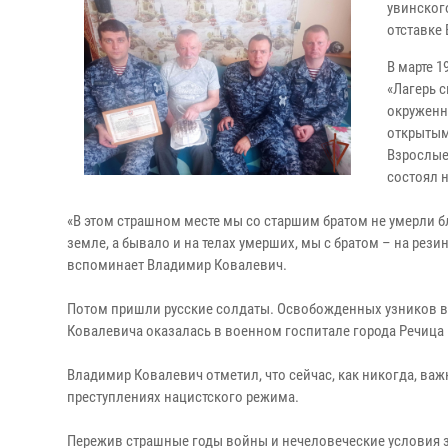
увинског
отставке
В марте 
«Лагерь с
окруженн
открытым
Взрослые
состоял н
«В этом страшном месте мы со старшим братом не умерли бл
земле, а бывало и на телах умерших, мы с братом – на рези
вспоминает Владимир Ковалевич.
Потом пришли русские солдаты. Освобожденных узников вы
Ковалевича оказалась в военном госпитале города Речица 
Владимир Ковалевич отметил, что сейчас, как никогда, ва
преступлениях нацистского режима.
Пережив страшные годы войны и нечеловеческие условия з