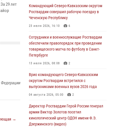
За 29 лет
Генерал-полковник Олег Плохой поздравил
Командующий Северо-Кавказским округом
майор
специалистов организационно-штатных
Росгвардии совершил рабочую поездку в
подразделений Росгвардии с
Чеченскую Республику
профессиональным праздником
23 июля 2026, 16:10
6
06 августа 2026, 21:01
Сотрудники и военнослужащие Росгвардии
В Нижнем Новгороде состоялось
обеспечили правопорядок при проведении
Всероссийское совещание-семинар по
товарищеского матча по футболу в Санкт-
вопросам развития вневедомственной
Петербурге
охраны Росгвардии (видео)
13 июля 2026, 08:08
2
06 августа 2026, 14:47
10
1
Врио командующего Северо-Кавказским
В Брянске сотрудники и военнослужащие
округом Росгвардии встретился с
й Федерации
Росгвардии почтили память Героя России
выпускниками военных вузов 2026 года
Олега Визнюка
04 августа 2026, 05:00
2
06 августа 2026, 14:36
2
Директор Росгвардии Герой России генерал
В кинологическом центре Уральского округа
армии Виктор Золотов посетил
Росгвардии почтили память товарищей,
кинологический центр ОДОН имени Ф.Э.
ующая →
погибших при исполнении воинского долга
Дзержинского (видео)