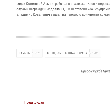
рядах Советской Армии, работал в шахте, женился и перееха
службы награждён медалями I, II и III степени «За безупреч
Владимир Ковалевич вышел на пенсию с должности коман
ПАМЯТЬ
7126
ВНЕВЕДОМСТВЕННАЯ ОХРАНА
16111
Пресс-служба Прив
← Предыдущая