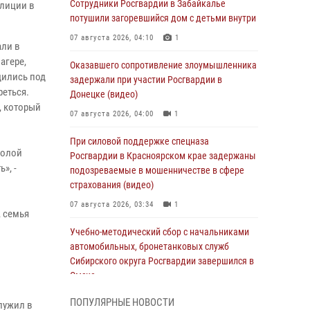
Сотрудники Росгвардии в Забайкалье
лиции в
потушили загоревшийся дом с детьми внутри
07 августа 2026, 04:10
1
али в
агере,
Оказавшего сопротивление злоумышленника
дились под
задержали при участии Росгвардии в
реться.
Донецке (видео)
, который
07 августа 2026, 04:00
1
При силовой поддержке спецназа
голой
Росгвардии в Красноярском крае задержаны
», -
подозреваемые в мошенничестве в сфере
страхования (видео)
07 августа 2026, 03:34
1
, семья
Учебно-методический сбор с начальниками
автомобильных, бронетанковых служб
Сибирского округа Росгвардии завершился в
Омске
07 августа 2026, 02:53
3
ПОПУЛЯРНЫЕ НОВОСТИ
лужил в