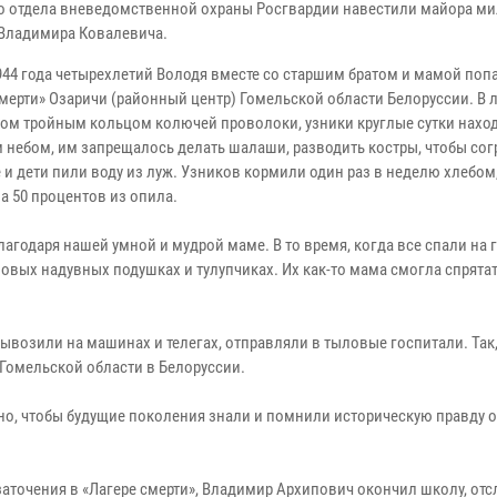
о отдела вневедомственной охраны Росгвардии навестили майора ми
 Владимира Ковалевича.
1944 года четырехлетий Володя вместе со старшим братом и мамой поп
мерти» Озаричи (районный центр) Гомельской области Белоруссии. В л
ом тройным кольцом колючей проволоки, узники круглые сутки нахо
 небом, им запрещалось делать шалаши, разводить костры, чтобы сог
 и дети пили воду из луж. Узников кормили один раз в неделю хлебом
а 50 процентов из опила.
агодаря нашей умной и мудрой маме. В то время, когда все спали на 
новых надувных подушках и тулупчиках. Их как-то мама смогла спрятать
возили на машинах и телегах, отправляли в тыловые госпитали. Так
Гомельской области в Белоруссии.
жно, чтобы будущие поколения знали и помнили историческую правду о
аточения в «Лагере смерти», Владимир Архипович окончил школу, отс