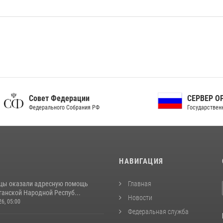
ет Федерации
СЕРВЕР ОРГАНОВ
рального Собрания РФ
Государственной власти РФ
И
НАВИГАЦИЯ
цы оказали адресную помощь
Главная
ганской Народной Респуб...
Новости
26, 05:00
Федеральная служба