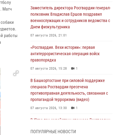
утболу
Заместитель директора Росгвардии генерал-
. Матч
полковник Владислав Ершов поздравил
военнослужащих и сотрудников ведомства с
 собаки
Днем физкультурника
едметов.
ой работы
07 августа 2026, 21:01
а
«Росгвардия. Вехи истории»: первая
антитеррористическая операция войск
правопорядка
07 августа 2026, 15:28
1
В Башкортостане при силовой поддержке
спецназа Росгвардии пресечена
противоправная деятельность, связанная с
пропагандой терроризма (видео)
07 августа 2026, 13:30
1
В Югре при содействии спецназа Росгвардии
пресечено более 180 нарушений
ПОПУЛЯРНЫЕ НОВОСТИ
миграционного законодательства