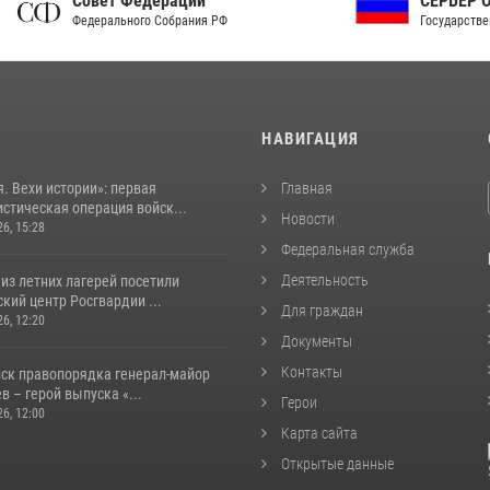
ет Федерации
СЕРВЕР ОРГАНОВ
рального Собрания РФ
Государственной власти РФ
И
НАВИГАЦИЯ
. Вехи истории»: первая
Главная
стическая операция войск...
Новости
26, 15:28
Федеральная служба
Деятельность
из летних лагерей посетили
кий центр Росгвардии ...
Для граждан
26, 12:20
Документы
Контакты
йск правопорядка генерал-майор
 – герой выпуска «...
Герои
26, 12:00
Карта сайта
Открытые данные