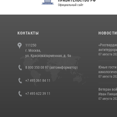
ПРАВИТЕЛЬСТВО РФ
Сов
Официальный сайт
Феде
КОНТАКТЫ
НОВОСТ
«Росгвардия
111250
антитеррори
г. Москва,
07 августа 20
ул. Красноказарменная, д. 9а
Юные гости 
8 800 350 08 97 (автоинформатор)
кинологичес
07 августа 20
+7 495 361 84 11
Ветеран во
+7 495 622 39 11
Иван Пияшев
07 августа 20