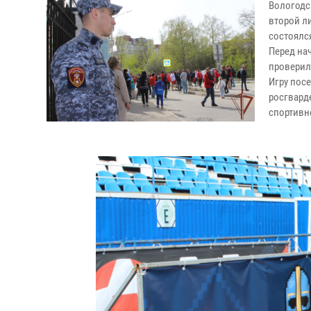
Вологодс
второй ли
состоялс
Перед на
проверил
Игру посе
росгвард
спортивн