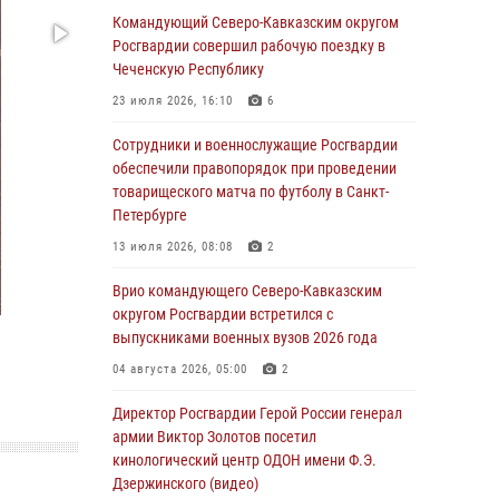
Командующий Северо-Кавказским округом
07 августа 2026, 12:54
Росгвардии совершил рабочую поездку в
Тонувшего ребенка спас росгвардеец в
Чеченскую Республику
Краснодарском крае
23 июля 2026, 16:10
6
07 августа 2026, 12:37
Сотрудники и военнослужащие Росгвардии
Юные гости из летних лагерей посетили
обеспечили правопорядок при проведении
кинологический центр Росгвардии (видео)
товарищеского матча по футболу в Санкт-
Петербурге
07 августа 2026, 12:20
3
1
13 июля 2026, 08:08
2
Представители ФСБ России по Уральскому
округу Росгвардии и ветераны военной
Врио командующего Северо-Кавказским
контрразведки почтили память Николая
округом Росгвардии встретился с
Кузнецова
выпускниками военных вузов 2026 года
07 августа 2026, 12:00
4
04 августа 2026, 05:00
2
Ветеран войск правопорядка генерал-майор
Директор Росгвардии Герой России генерал
Иван Пияшев – герой выпуска «Легенды
армии Виктор Золотов посетил
армии с Александром Маршалом»
кинологический центр ОДОН имени Ф.Э.
Дзержинского (видео)
07 августа 2026, 12:00