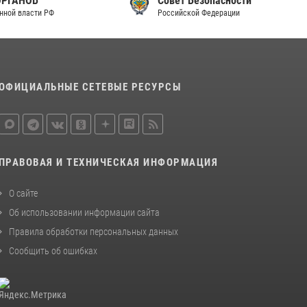
Совет Безопасности
законодательства (видео)
Российской Федерации
30 июля 2026, 08:00
1
В Челябинске росгвардейцы задержали
злоумышленников, напавших на бригаду
ОФИЦИАЛЬНЫЕ СЕТЕВЫЕ РЕСУРСЫ
скорой помощи (видео)
14 июля 2026, 12:20
1
В Росгвардии прошла военно-научная
конференция по обобщению боевого опыта
ПРАВОВАЯ И ТЕХНИЧЕСКАЯ ИНФОРМАЦИЯ
08 июля 2026, 07:01
О сайте
Об использовании информации сайта
Правила обработки персональных данных
Сообщить об ошибках