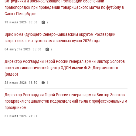
Сотрудники и военнослужащие Росгвардии обеспечили
дорогой к Победе в СВО» (видео)
правопорядок при проведении товарищеского матча по футболу в
08 августа 2026, 07:00
2
1
Санкт-Петербурге
ОМОН «Ойрат» Управления Росгвардии по Республике Калмыкия
13 июля 2026, 08:08
2
исполнилось 20 лет
Врио командующего Северо-Кавказским округом Росгвардии
08 августа 2026, 07:00
встретился с выпускниками военных вузов 2026 года
В Москве росгвардейцы оказали помощь медикам и девушке с
04 августа 2026, 05:00
2
ограниченными возможностями здоровья (видео)
Директор Росгвардии Герой России генерал армии Виктор Золотов
08 августа 2026, 06:32
1
посетил кинологический центр ОДОН имени Ф.Э. Дзержинского
(видео)
28 июля 2026, 16:50
1
Директор Росгвардии Герой России генерал армии Виктор Золотов
поздравил специалистов подразделений тыла с профессиональным
праздником
31 июля 2026, 21:01
В ОГВ(с) завершилась служебная командировка сотрудников ОМОН
Росгвардии