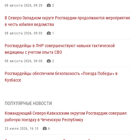
08 августа 2026, 09:29
2
В Северо-Западном округе Росгвардии продолжаются мероприятия
в честь юбилея ведомства
08 августа 2026, 09:03
1
Росгвардейцы в ЛНР совершенствуют навыки тактической
медицины с учетом опыта СВО
08 августа 2026, 09:00
2
Росгвардейцы обеспечили безопасность «Поезда Победы» в
Кузбассе
08 августа 2026, 07:00
В Кабардино-Балкарии сотрудники Росгвардии провели турнир по
ПОПУЛЯРНЫЕ НОВОСТИ
настольному теннису ко Дню физкультурника
Командующий Северо-Кавказским округом Росгвардии совершил
08 августа 2026, 07:00
рабочую поездку в Чеченскую Республику
Военнослужащие Софринской бригады Росгвардии встретились с
23 июля 2026, 16:10
6
участником патриотического проекта «Дорогой Ломоносова —