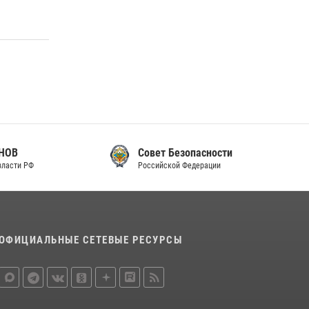
законодательства (видео)
30 июля 2026, 08:00
1
В Челябинске росгвардейцы задержали
злоумышленников, напавших на бригаду
скорой помощи (видео)
14 июля 2026, 12:20
1
В Росгвардии прошла военно-научная
конференция по обобщению боевого опыта
Совет Безопасности
Российской Федерации
08 июля 2026, 07:01
ОФИЦИАЛЬНЫЕ СЕТЕВЫЕ РЕСУРСЫ