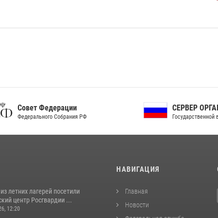
ет Федерации
СЕРВЕР ОРГАНОВ
рального Собрания РФ
Государственной власти РФ
И
НАВИГАЦИЯ
из летних лагерей посетили
Главная
кий центр Росгвардии ...
Новости
26, 12:20