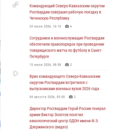
Ветеран войск правопорядка генерал-майор
Командующий Северо-Кавказским округом
Иван Пияшев – герой выпуска «Легенды
Росгвардии совершил рабочую поездку в
армии с Александром Маршалом»
Чеченскую Республику
07 августа 2026, 12:00
23 июля 2026, 16:10
6
Росгвардейцы пресекли попытку руферов
Сотрудники и военнослужащие Росгвардии
подняться на крышу Смольного собора в
обеспечили правопорядок при проведении
Санкт-Петербурге (видео)
товарищеского матча по футболу в Санкт-
Петербурге
07 августа 2026, 11:34
3
1
13 июля 2026, 08:08
2
В Курске росгвардейцы провели занятие по
основам взрывобезопасности
Врио командующего Северо-Кавказским
округом Росгвардии встретился с
07 августа 2026, 11:33
выпускниками военных вузов 2026 года
Рэпер ST посетил раненых росгвардейцев в
04 августа 2026, 05:00
2
Главном военном клиническом госпитале
ведомства
Директор Росгвардии Герой России генерал
армии Виктор Золотов посетил
07 августа 2026, 11:18
2
кинологический центр ОДОН имени Ф.Э.
Дзержинского (видео)
В Ставрополе офицеры Росгвардии стали