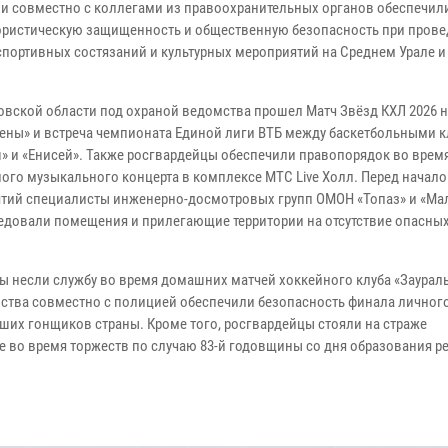
и совместно с коллегами из правоохранительных органов обеспечил
ористическую защищенность и общественную безопасность при пров
спортивных состязаний и культурных мероприятий на Среднем Урале и
овской области под охраной ведомства прошел Матч Звёзд КХЛ 2026 н
ены» и встреча чемпионата Единой лиги ВТБ между баскетбольными 
» и «Енисей». Также росгвардейцы обеспечили правопорядок во врем
ого музыкального концерта в комплексе МТС Live Холл. Перед начал
тий специалисты инженерно-досмотровых групп ОМОН «Топаз» и «Мал
едовали помещения и прилегающие территории на отсутствие опасны
ы несли службу во время домашних матчей хоккейного клуба «Заураль
ства совместно с полицией обеспечили безопасность финала личног
ших гонщиков страны. Кроме того, росгвардейцы стояли на страже
 во время торжеств по случаю 83-й годовщины со дня образования р