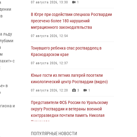
и
07 августа 2026, 13:30
1
едении
В Югре при содействии спецназа Росгвардии
 в
пресечено более 180 нарушений
миграционного законодательства
а льду
07 августа 2026, 12:54
клубами
я
Тонувшего ребенка спас росгвардеец в
ом
Краснодарском крае
ахит» с
07 августа 2026, 12:37
х
Юные гости из летних лагерей посетили
кинологический центр Росгвардии (видео)
е» в
07 августа 2026, 12:20
3
1
о
Представители ФСБ России по Уральскому
егиона и
округу Росгвардии и ветераны военной
контрразведки почтили память Николая
Кузнецова
07 августа 2026, 12:00
4
ПОПУЛЯРНЫЕ НОВОСТИ