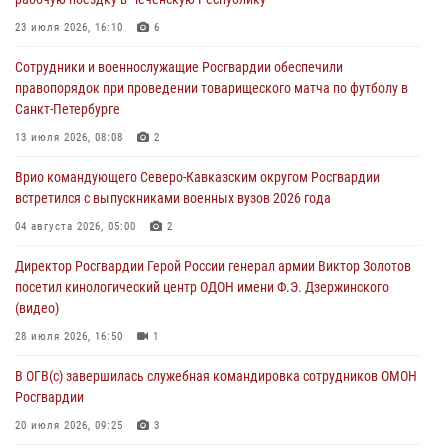
«Гвардеец» в Пензе (видео)
23 июля 2026, 16:10
6
06 августа 2026, 12:00
2
1
Сотрудники и военнослужащие Росгвардии обеспечили
В Курске росгвардейцы приняли участие в митинге, посвященном
правопорядок при проведении товарищеского матча по футболу в
второй годовщине вторжения ВСУ на территорию области
Санкт-Петербурге
06 августа 2026, 11:56
4
13 июля 2026, 08:08
2
В Санкт-Петербурге наряд Росгвардии задержал правонарушителя,
Врио командующего Северо-Кавказским округом Росгвардии
угрожавшего подростку травматическим пистолетом
встретился с выпускниками военных вузов 2026 года
06 августа 2026, 11:33
1
04 августа 2026, 05:00
2
В Зауралье при содействии СОБР Росгвардии ликвидирована
Директор Росгвардии Герой России генерал армии Виктор Золотов
крупная нарколаборатория
посетил кинологический центр ОДОН имени Ф.Э. Дзержинского
06 августа 2026, 11:27
(видео)
28 июля 2026, 16:50
1
В ОГВ(с) завершилась служебная командировка сотрудников ОМОН
Росгвардии
20 июля 2026, 09:25
3