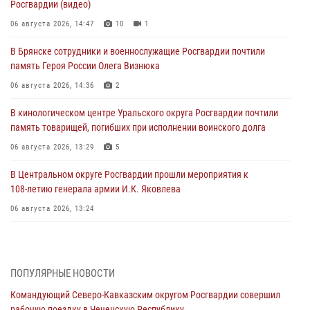
Росгвардии (видео)
06 августа 2026, 14:47
10
1
В Брянске сотрудники и военнослужащие Росгвардии почтили
память Героя России Олега Визнюка
06 августа 2026, 14:36
2
В кинологическом центре Уральского округа Росгвардии почтили
память товарищей, погибших при исполнении воинского долга
06 августа 2026, 13:29
5
В Центральном округе Росгвардии прошли мероприятия к
108‑летию генерала армии И.К. Яковлева
06 августа 2026, 13:24
Росгвардейцы задержали мужчину, открывшего стрельбу в
Подмосковье (видео)
06 августа 2026, 12:35
1
ПОПУЛЯРНЫЕ НОВОСТИ
Командующий Северо-Кавказским округом Росгвардии совершил
Росгвардейцы провели выставку вооружения для участников сбора
рабочую поездку в Чеченскую Республику