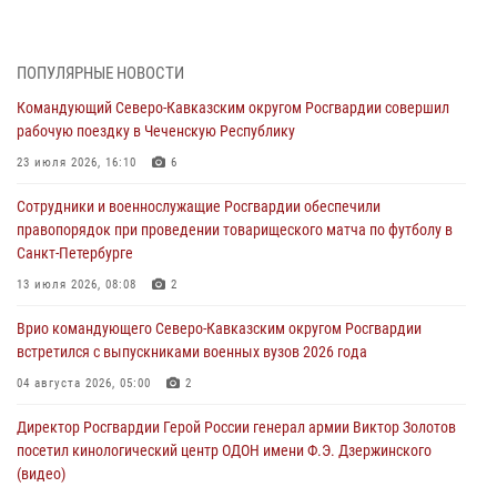
Росгвардейцы задержали мужчину, открывшего стрельбу в
Подмосковье (видео)
06 августа 2026, 12:35
1
ПОПУЛЯРНЫЕ НОВОСТИ
Командующий Северо-Кавказским округом Росгвардии совершил
Росгвардейцы провели выставку вооружения для участников сбора
рабочую поездку в Чеченскую Республику
«Гвардеец» в Пензе (видео)
23 июля 2026, 16:10
6
06 августа 2026, 12:00
2
1
Сотрудники и военнослужащие Росгвардии обеспечили
В Курске росгвардейцы приняли участие в митинге, посвященном
правопорядок при проведении товарищеского матча по футболу в
второй годовщине вторжения ВСУ на территорию области
Санкт-Петербурге
06 августа 2026, 11:56
4
13 июля 2026, 08:08
2
В Санкт-Петербурге наряд Росгвардии задержал правонарушителя,
Врио командующего Северо-Кавказским округом Росгвардии
угрожавшего подростку травматическим пистолетом
встретился с выпускниками военных вузов 2026 года
06 августа 2026, 11:33
1
04 августа 2026, 05:00
2
В Зауралье при содействии СОБР Росгвардии ликвидирована
Директор Росгвардии Герой России генерал армии Виктор Золотов
крупная нарколаборатория
посетил кинологический центр ОДОН имени Ф.Э. Дзержинского
06 августа 2026, 11:27
(видео)