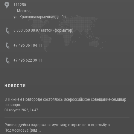
111250
напавших на бригаду скорой помощи (видео)
г. Москва,
14 июля 2026, 12:20
1
ул. Красноказарменная, д. 9а
В Росгвардии прошла военно-научная конференция по обобщению
8 800 350 08 97 (автоинформатор)
боевого опыта
08 июля 2026, 07:01
+7 495 361 84 11
+7 495 622 39 11
НОВОСТИ
В Нижнем Новгороде состоялось Всероссийское совещание-семинар
по вопро...
06 августа 2026, 14:47
Росгвардейцы задержали мужчину, открывшего стрельбу в
Подмосковье (вид...