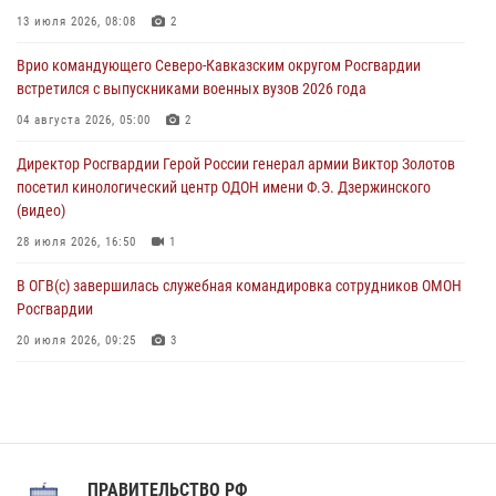
В Зауралье при содействии СОБР Росгвардии ликвидирована
13 июля 2026, 08:08
2
крупная нарколаборатория
Врио командующего Северо-Кавказским округом Росгвардии
06 августа 2026, 11:27
встретился с выпускниками военных вузов 2026 года
В Москве росгвардейцы задержали троих мужчин, устроивших
04 августа 2026, 05:00
2
пьяный дебош в баре (видео)
Директор Росгвардии Герой России генерал армии Виктор Золотов
06 августа 2026, 11:20
1
посетил кинологический центр ОДОН имени Ф.Э. Дзержинского
(видео)
28 июля 2026, 16:50
1
В ОГВ(с) завершилась служебная командировка сотрудников ОМОН
Росгвардии
20 июля 2026, 09:25
3
Директор Росгвардии Герой России генерал армии Виктор Золотов
поздравил специалистов подразделений тыла с профессиональным
праздником
31 июля 2026, 21:01
ПРАВИТЕЛЬСТВО РФ