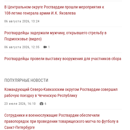
В Центральном округе Росгвардии прошли мероприятия к
108‑летию генерала армии И.К. Яковлева
06 августа 2026, 13:24
Росгвардейцы задержали мужчину, открывшего стрельбу в
Подмосковье (видео)
06 августа 2026, 12:35
1
Росгвардейцы провели выставку вооружения для участников сбора
«Гвардеец» в Пензе (видео)
06 августа 2026, 12:00
2
1
ПОПУЛЯРНЫЕ НОВОСТИ
В Курске росгвардейцы приняли участие в митинге, посвященном
Командующий Северо-Кавказским округом Росгвардии совершил
второй годовщине вторжения ВСУ на территорию области
рабочую поездку в Чеченскую Республику
06 августа 2026, 11:56
4
23 июля 2026, 16:10
6
В Санкт-Петербурге наряд Росгвардии задержал правонарушителя,
Сотрудники и военнослужащие Росгвардии обеспечили
угрожавшего подростку травматическим пистолетом
правопорядок при проведении товарищеского матча по футболу в
06 августа 2026, 11:33
1
Санкт-Петербурге