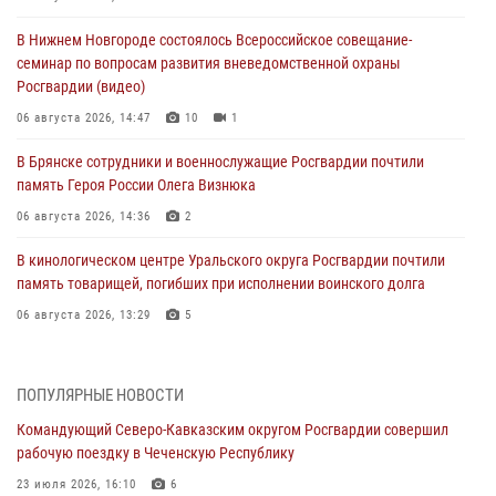
В Нижнем Новгороде состоялось Всероссийское совещание-
семинар по вопросам развития вневедомственной охраны
Росгвардии (видео)
06 августа 2026, 14:47
10
1
В Брянске сотрудники и военнослужащие Росгвардии почтили
память Героя России Олега Визнюка
06 августа 2026, 14:36
2
В кинологическом центре Уральского округа Росгвардии почтили
память товарищей, погибших при исполнении воинского долга
06 августа 2026, 13:29
5
В Центральном округе Росгвардии прошли мероприятия к
108‑летию генерала армии И.К. Яковлева
ПОПУЛЯРНЫЕ НОВОСТИ
06 августа 2026, 13:24
Командующий Северо-Кавказским округом Росгвардии совершил
рабочую поездку в Чеченскую Республику
Росгвардейцы задержали мужчину, открывшего стрельбу в
Подмосковье (видео)
23 июля 2026, 16:10
6