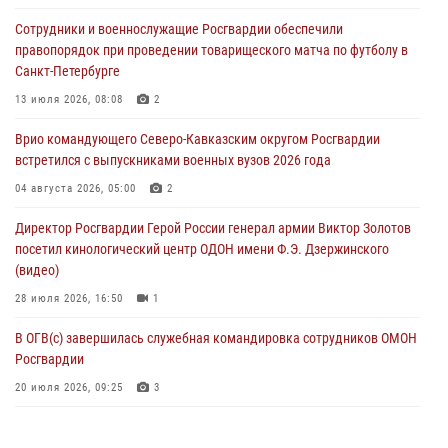
06 августа 2026, 12:35
1
Сотрудники и военнослужащие Росгвардии обеспечили
правопорядок при проведении товарищеского матча по футболу в
Росгвардейцы провели выставку вооружения для участников сбора
Санкт-Петербурге
«Гвардеец» в Пензе (видео)
13 июля 2026, 08:08
2
06 августа 2026, 12:00
2
1
Врио командующего Северо-Кавказским округом Росгвардии
В Курске росгвардейцы приняли участие в митинге, посвященном
встретился с выпускниками военных вузов 2026 года
второй годовщине вторжения ВСУ на территорию области
04 августа 2026, 05:00
2
06 августа 2026, 11:56
4
Директор Росгвардии Герой России генерал армии Виктор Золотов
В Санкт-Петербурге наряд Росгвардии задержал правонарушителя,
посетил кинологический центр ОДОН имени Ф.Э. Дзержинского
угрожавшего подростку травматическим пистолетом
(видео)
06 августа 2026, 11:33
1
28 июля 2026, 16:50
1
В ОГВ(с) завершилась служебная командировка сотрудников ОМОН
Росгвардии
20 июля 2026, 09:25
3
Директор Росгвардии Герой России генерал армии Виктор Золотов
поздравил специалистов подразделений тыла с профессиональным