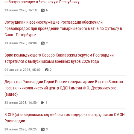
рабочую поездку в Чеченскую Республику
«Гвардеец» в Пензе (видео)
23 июля 2026, 16:10
6
06 августа 2026, 12:00
2
1
Сотрудники и военнослужащие Росгвардии обеспечили
В Курске росгвардейцы приняли участие в митинге, посвященном
правопорядок при проведении товарищеского матча по футболу в
второй годовщине вторжения ВСУ на территорию области
Санкт-Петербурге
06 августа 2026, 11:56
4
13 июля 2026, 08:08
2
В Санкт-Петербурге наряд Росгвардии задержал правонарушителя,
Врио командующего Северо-Кавказским округом Росгвардии
угрожавшего подростку травматическим пистолетом
встретился с выпускниками военных вузов 2026 года
06 августа 2026, 11:33
1
04 августа 2026, 05:00
2
В Зауралье при содействии СОБР Росгвардии ликвидирована
Директор Росгвардии Герой России генерал армии Виктор Золотов
крупная нарколаборатория
посетил кинологический центр ОДОН имени Ф.Э. Дзержинского
06 августа 2026, 11:27
(видео)
28 июля 2026, 16:50
1
В ОГВ(с) завершилась служебная командировка сотрудников ОМОН
Росгвардии
20 июля 2026, 09:25
3