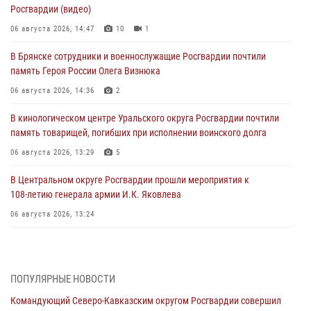
Росгвардии (видео)
06 августа 2026, 14:47
10
1
В Брянске сотрудники и военнослужащие Росгвардии почтили
память Героя России Олега Визнюка
06 августа 2026, 14:36
2
В кинологическом центре Уральского округа Росгвардии почтили
память товарищей, погибших при исполнении воинского долга
06 августа 2026, 13:29
5
В Центральном округе Росгвардии прошли мероприятия к
108‑летию генерала армии И.К. Яковлева
06 августа 2026, 13:24
Росгвардейцы задержали мужчину, открывшего стрельбу в
Подмосковье (видео)
06 августа 2026, 12:35
1
ПОПУЛЯРНЫЕ НОВОСТИ
Командующий Северо-Кавказским округом Росгвардии совершил
Росгвардейцы провели выставку вооружения для участников сбора