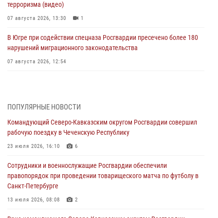
терроризма (видео)
07 августа 2026, 13:30
1
В Югре при содействии спецназа Росгвардии пресечено более 180
нарушений миграционного законодательства
07 августа 2026, 12:54
Тонувшего ребенка спас росгвардеец в Краснодарском крае
07 августа 2026, 12:37
ПОПУЛЯРНЫЕ НОВОСТИ
Юные гости из летних лагерей посетили кинологический центр
Командующий Северо-Кавказским округом Росгвардии совершил
Росгвардии (видео)
рабочую поездку в Чеченскую Республику
07 августа 2026, 12:20
3
1
23 июля 2026, 16:10
6
Ветеран войск правопорядка генерал-майор Иван Пияшев – герой
Сотрудники и военнослужащие Росгвардии обеспечили
выпуска «Легенды армии с Александром Маршалом»
правопорядок при проведении товарищеского матча по футболу в
07 августа 2026, 12:00
Санкт-Петербурге
Представители ФСБ России по Уральскому округу Росгвардии и
13 июля 2026, 08:08
2
ветераны военной контрразведки почтили память Николая