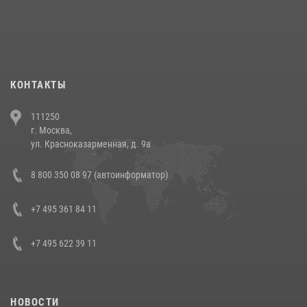
18 июля 2026, 13:43
15
1
При силовой поддержке СОБР Росгвардии в Иркутской области
повели рейды по соблюдению миграционного законодательства
(видео)
30 июля 2026, 08:00
1
КОНТАКТЫ
В Челябинске росгвардейцы задержали злоумышленников,
111250
напавших на бригаду скорой помощи (видео)
г. Москва,
14 июля 2026, 12:20
1
ул. Красноказарменная, д. 9а
В Росгвардии прошла военно-научная конференция по обобщению
8 800 350 08 97 (автоинформатор)
боевого опыта
08 июля 2026, 07:01
+7 495 361 84 11
+7 495 622 39 11
НОВОСТИ