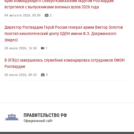
Врио командующего Северо-Кавказским округом Росгвардии
Кузнецова
встретился с выпускниками военных вузов 2026 года
07 августа 2026, 12:00
4
04 августа 2026, 05:00
2
Росгвардейцы пресекли попытку руферов подняться на крышу
Директор Росгвардии Герой России генерал армии Виктор Золотов
Смольного собора в Санкт-Петербурге (видео)
посетил кинологический центр ОДОН имени Ф.Э. Дзержинского
07 августа 2026, 11:34
3
1
(видео)
28 июля 2026, 16:50
1
В ОГВ(с) завершилась служебная командировка сотрудников ОМОН
Росгвардии
20 июля 2026, 09:25
3
Директор Росгвардии Герой России генерал армии Виктор Золотов
поздравил специалистов подразделений тыла с профессиональным
праздником
31 июля 2026, 21:01
ПРАВИТЕЛЬСТВО РФ
Праздник «Один день с Росгвардией» к 105-летию Центрального
Официальный сайт
округа прошел на Поклонной горе