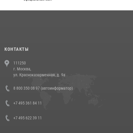
округа прошел на Поклонной горе
18 июля 2026, 13:43
15
1
При силовой поддержке СОБР Росгвардии в Иркутской области
повели рейды по соблюдению миграционного законодательства
(видео)
30 июля 2026, 08:00
1
КОНТАКТЫ
В Челябинске росгвардейцы задержали злоумышленников,
111250
напавших на бригаду скорой помощи (видео)
г. Москва,
14 июля 2026, 12:20
1
ул. Красноказарменная, д. 9а
В Росгвардии прошла военно-научная конференция по обобщению
8 800 350 08 97 (автоинформатор)
боевого опыта
08 июля 2026, 07:01
+7 495 361 84 11
+7 495 622 39 11