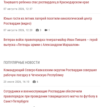
Тонувшего ребенка спас росгвардеец в Краснодарском крае
07 августа 2026, 12:37
Юные гости из летних лагерей посетили кинологический центр
Росгвардии (видео)
07 августа 2026, 12:20
3
1
Ветеран войск правопорядка генерал-майор Иван Пияшев – герой
выпуска «Легенды армии с Александром Маршалом»
07 августа 2026, 12:00
Представители ФСБ России по Уральскому округу Росгвардии и
ПОПУЛЯРНЫЕ НОВОСТИ
ветераны военной контрразведки почтили память Николая
Командующий Северо-Кавказским округом Росгвардии совершил
Кузнецова
рабочую поездку в Чеченскую Республику
07 августа 2026, 12:00
4
23 июля 2026, 16:10
6
Росгвардейцы пресекли попытку руферов подняться на крышу
Сотрудники и военнослужащие Росгвардии обеспечили
Смольного собора в Санкт-Петербурге (видео)
правопорядок при проведении товарищеского матча по футболу в
07 августа 2026, 11:34
3
1
Санкт-Петербурге