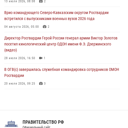
В Курске росгвардейцы провели занятие по основам
13 июля 2026, 08:08
2
взрывобезопасности
Врио командующего Северо-Кавказским округом Росгвардии
07 августа 2026, 11:33
встретился с выпускниками военных вузов 2026 года
Рэпер ST посетил раненых росгвардейцев в Главном военном
04 августа 2026, 05:00
2
клиническом госпитале ведомства
Директор Росгвардии Герой России генерал армии Виктор Золотов
07 августа 2026, 11:18
2
посетил кинологический центр ОДОН имени Ф.Э. Дзержинского
(видео)
28 июля 2026, 16:50
1
В ОГВ(с) завершилась служебная командировка сотрудников ОМОН
Росгвардии
20 июля 2026, 09:25
3
Директор Росгвардии Герой России генерал армии Виктор Золотов
поздравил специалистов подразделений тыла с профессиональным
праздником
31 июля 2026, 21:01
ПРАВИТЕЛЬСТВО РФ
Праздник «Один день с Росгвардией» к 105-летию Центрального
Официальный сайт