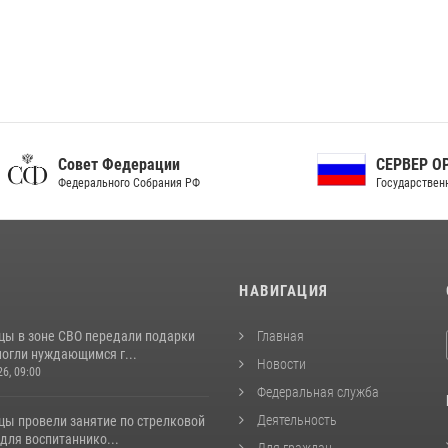
ет Федерации
СЕРВЕР ОРГАНОВ
рального Собрания РФ
Государственной власти РФ
И
НАВИГАЦИЯ
цы в зоне СВО передали подарки
Главная
могли нуждающимся г...
Новости
26, 09:00
Федеральная служба
Деятельность
цы провели занятие по стрелковой
для воспитаннико...