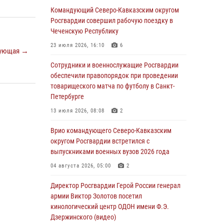
09 августа 2026, 05:00
Командующий Северо-Кавказским округом
Росгвардии совершил рабочую поездку в
Росгвардейцы провели занятие по
Чеченскую Республику
стрелковой подготовке для воспитанников
Центра детского, юношеского туризма и
23 июля 2026, 16:10
6
ующая →
краеведения Луганской Народной
Республики
Сотрудники и военнослужащие Росгвардии
обеспечили правопорядок при проведении
09 августа 2026, 05:00
товарищеского матча по футболу в Санкт-
Петербурге
Всероссийская ведомственная акции
«Каникулы с Росгвардией проходит в Сибири
13 июля 2026, 08:08
2
09 августа 2026, 04:00
5
Врио командующего Северо-Кавказским
округом Росгвардии встретился с
Росгвардейцы провели патриотическое
выпускниками военных вузов 2026 года
занятие для детей на Поклонной горе в
Москве (видео)
04 августа 2026, 05:00
2
08 августа 2026, 14:10
3
1
Директор Росгвардии Герой России генерал
армии Виктор Золотов посетил
В ЛНР росгвардейцы провели тренировку по
кинологический центр ОДОН имени Ф.Э.
единоборствам для юных воспитанников
Дзержинского (видео)
спортивной школы