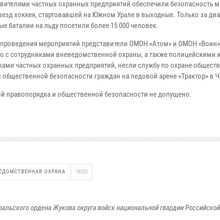
авителями частных охранных предприятий обеспечили безопасность м
везд хоккея, стартовавшей на Южном Урале в выходные. Только за два
е баталии на льду посетили более 15 000 человек.
 проведения мероприятий представители ОМОН «Атом» и ОМОН «Воин»
о с сотрудниками вневедомственной охраны, а также полицейскими 
ками частных охранных предприятий, несли службу по охране общест
и общественной безопасности граждан на ледовой арене «Трактор» в 
й правопорядка и общественной безопасности не допущено.
ЕДОМСТВЕННАЯ ОХРАНА
16121
ральского ордена Жукова округа войск национальной гвардии Российско