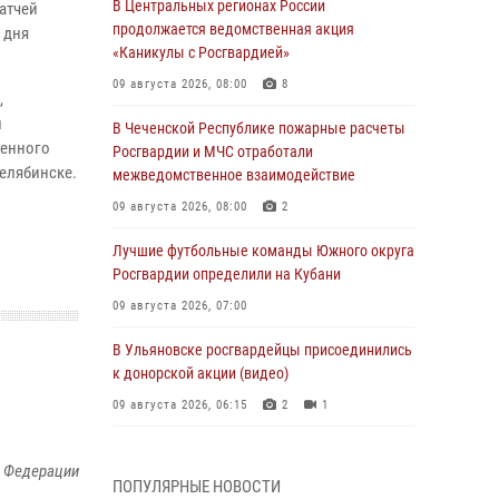
В Центральных регионах России
атчей
продолжается ведомственная акция
 дня
«Каникулы с Росгвардией»
09 августа 2026, 08:00
8
,
и
В Чеченской Республике пожарные расчеты
венного
Росгвардии и МЧС отработали
Челябинске.
межведомственное взаимодействие
09 августа 2026, 08:00
2
Лучшие футбольные команды Южного округа
Росгвардии определили на Кубани
09 августа 2026, 07:00
В Ульяновске росгвардейцы присоединились
к донорской акции (видео)
09 августа 2026, 06:15
2
1
В регионах Урала бойцам Росгвардии в зону
й Федерации
СВО передали свежие тиражи газет
ПОПУЛЯРНЫЕ НОВОСТИ