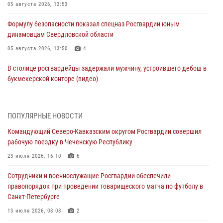
05 августа 2026, 13:53
Формулу безопасности показал спецназ Росгвардии юным
динамовцам Свердловской области
05 августа 2026, 13:50
4
В столице росгвардейцы задержали мужчину, устроившего дебош в
букмекерской конторе (видео)
05 августа 2026, 13:25
1
В Удмуртии при силовой поддержке спецназа Росгвардии
ПОПУЛЯРНЫЕ НОВОСТИ
задержаны подозреваемые в мошенничестве под видом оказания
Командующий Северо-Кавказским округом Росгвардии совершил
оздоровительных услуг (видео)
рабочую поездку в Чеченскую Республику
05 августа 2026, 13:20
1
1
23 июля 2026, 16:10
6
В Москве дети сотрудников и военнослужащих Росгвардии
Сотрудники и военнослужащие Росгвардии обеспечили
посетили мастер-класс по художественной гимнастике
правопорядок при проведении товарищеского матча по футболу в
05 августа 2026, 13:00
3
Санкт-Петербурге
Офицеры Росгвардии и ветераны войск правопорядка почтили
13 июля 2026, 08:08
2
память генерала армии Ивана Кирилловича Яковлева