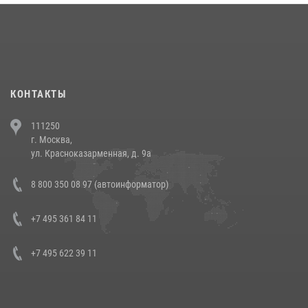
18 июля 2026, 13:43
15
1
При силовой поддержке СОБР Росгвардии в Иркутской области
повели рейды по соблюдению миграционного законодательства
(видео)
30 июля 2026, 08:00
1
КОНТАКТЫ
В Челябинске росгвардейцы задержали злоумышленников,
111250
напавших на бригаду скорой помощи (видео)
г. Москва,
14 июля 2026, 12:20
1
ул. Красноказарменная, д. 9а
В Росгвардии прошла военно-научная конференция по обобщению
8 800 350 08 97 (автоинформатор)
боевого опыта
08 июля 2026, 07:01
+7 495 361 84 11
+7 495 622 39 11