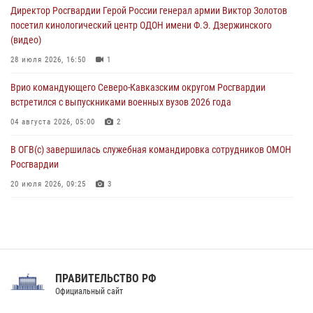
Директор Росгвардии Герой России генерал армии Виктор Золотов
05 августа 2026, 12:40
6
посетил кинологический центр ОДОН имени Ф.Э. Дзержинского
(видео)
Росгвардейцы приняли участие в акции «Волна памяти»,
посвящённой 83‑й годовщине освобождения Белгорода от
28 июля 2026, 16:50
1
немецко‑фашистских захватчиков
Врио командующего Северо-Кавказским округом Росгвардии
05 августа 2026, 12:13
1
встретился с выпускниками военных вузов 2026 года
04 августа 2026, 05:00
2
В ОГВ(с) завершилась служебная командировка сотрудников ОМОН
Росгвардии
20 июля 2026, 09:25
3
Директор Росгвардии Герой России генерал армии Виктор Золотов
поздравил специалистов подразделений тыла с профессиональным
праздником
31 июля 2026, 21:01
ПРАВИТЕЛЬСТВО РФ
Праздник «Один день с Росгвардией» к 105-летию Центрального
Официальный сайт
округа прошел на Поклонной горе