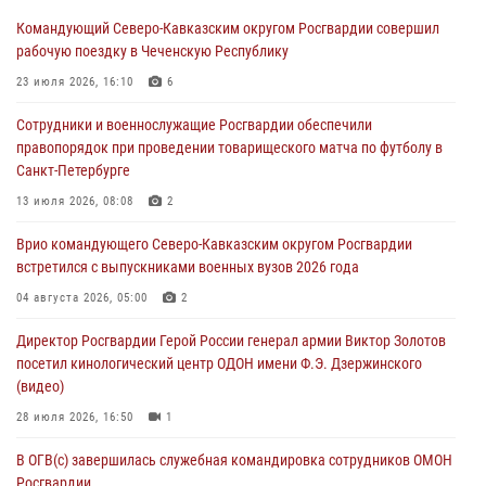
Росгвардейцы пресекли попытку руферов подняться на крышу
Командующий Северо-Кавказским округом Росгвардии совершил
Смольного собора в Санкт-Петербурге (видео)
рабочую поездку в Чеченскую Республику
07 августа 2026, 11:34
3
1
23 июля 2026, 16:10
6
В Курске росгвардейцы провели занятие по основам
Сотрудники и военнослужащие Росгвардии обеспечили
взрывобезопасности
правопорядок при проведении товарищеского матча по футболу в
07 августа 2026, 11:33
Санкт-Петербурге
Рэпер ST посетил раненых росгвардейцев в Главном военном
13 июля 2026, 08:08
2
клиническом госпитале ведомства
Врио командующего Северо-Кавказским округом Росгвардии
07 августа 2026, 11:18
2
встретился с выпускниками военных вузов 2026 года
В Ставрополе офицеры Росгвардии стали участниками пресс-
04 августа 2026, 05:00
2
конференции по вопросам в сфере оборота оружия
Директор Росгвардии Герой России генерал армии Виктор Золотов
07 августа 2026, 11:00
посетил кинологический центр ОДОН имени Ф.Э. Дзержинского
(видео)
28 июля 2026, 16:50
1
В ОГВ(с) завершилась служебная командировка сотрудников ОМОН
Росгвардии