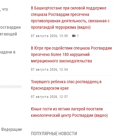
В Башкортостане при силовой поддержке
 что
спецназа Росгвардии пресечена
противоправная деятельность, связанная с
Росгвардии
пропагандой терроризма (видео)
легающей
07 августа 2026, 13:30
1
В Югре при содействии спецназа Росгвардии
задачи в
пресечено более 180 нарушений
миграционного законодательства
07 августа 2026, 12:54
Тонувшего ребенка спас росгвардеец в
Краснодарском крае
07 августа 2026, 12:37
Юные гости из летних лагерей посетили
кинологический центр Росгвардии (видео)
07 августа 2026, 12:20
3
1
й Федерации
ПОПУЛЯРНЫЕ НОВОСТИ
Представители ФСБ России по Уральскому