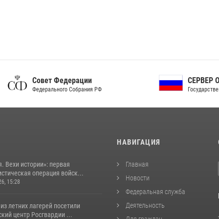
ет Федерации
СЕРВЕР ОРГАНОВ
рального Собрания РФ
Государственной власти РФ
И
НАВИГАЦИЯ
. Вехи истории»: первая
Главная
стическая операция войск...
Новости
26, 15:28
Федеральная служба
Деятельность
из летних лагерей посетили
кий центр Росгвардии ...