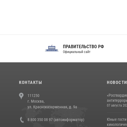
ПРАВИТЕЛЬСТВО РФ
Сов
Официальный сайт
Феде
КОНТАКТЫ
НОВОСТ
«Росгвардия
111250
антитеррори
г. Москва,
07 августа 20
ул. Красноказарменная, д. 9а
Юные гости 
8 800 350 08 97 (автоинформатор)
кинологичес