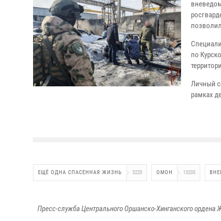
вневедом
росгвард
позволил
Специали
по Курск
территор
Личный с
рамках д
ЕЩЁ ОДНА СПАСЕННАЯ ЖИЗНЬ
3220
ОМОН
13205
ВНЕ
Пресс-служба Центрального Оршанско-Хинганского ордена Ж