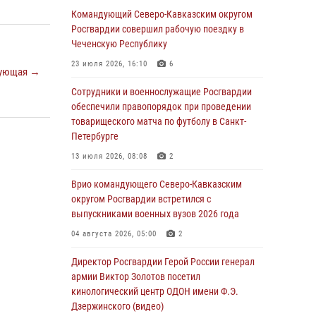
округу Росгвардии и ветераны военной
Командующий Северо-Кавказским округом
контрразведки почтили память Николая
Росгвардии совершил рабочую поездку в
Кузнецова
Чеченскую Республику
07 августа 2026, 12:00
4
23 июля 2026, 16:10
6
ующая →
Ветеран войск правопорядка генерал-майор
Сотрудники и военнослужащие Росгвардии
Иван Пияшев – герой выпуска «Легенды
обеспечили правопорядок при проведении
армии с Александром Маршалом»
товарищеского матча по футболу в Санкт-
Петербурге
07 августа 2026, 12:00
13 июля 2026, 08:08
2
Росгвардейцы пресекли попытку руферов
подняться на крышу Смольного собора в
Врио командующего Северо-Кавказским
Санкт-Петербурге (видео)
округом Росгвардии встретился с
выпускниками военных вузов 2026 года
07 августа 2026, 11:34
3
1
04 августа 2026, 05:00
2
В Курске росгвардейцы провели занятие по
основам взрывобезопасности
Директор Росгвардии Герой России генерал
армии Виктор Золотов посетил
07 августа 2026, 11:33
кинологический центр ОДОН имени Ф.Э.
Дзержинского (видео)
Рэпер ST посетил раненых росгвардейцев в