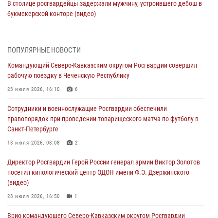
В столице росгвардейцы задержали мужчину, устроившего дебош в
букмекерской конторе (видео)
05 августа 2026, 13:25
1
В Удмуртии при силовой поддержке спецназа Росгвардии
ПОПУЛЯРНЫЕ НОВОСТИ
задержаны подозреваемые в мошенничестве под видом оказания
Командующий Северо-Кавказским округом Росгвардии совершил
оздоровительных услуг (видео)
рабочую поездку в Чеченскую Республику
05 августа 2026, 13:20
1
1
23 июля 2026, 16:10
6
В Москве дети сотрудников и военнослужащих Росгвардии
Сотрудники и военнослужащие Росгвардии обеспечили
посетили мастер-класс по художественной гимнастике
правопорядок при проведении товарищеского матча по футболу в
05 августа 2026, 13:00
3
Санкт-Петербурге
Офицеры Росгвардии и ветераны войск правопорядка почтили
13 июля 2026, 08:08
2
память генерала армии Ивана Кирилловича Яковлева
Директор Росгвардии Герой России генерал армии Виктор Золотов
05 августа 2026, 12:40
6
посетил кинологический центр ОДОН имени Ф.Э. Дзержинского
(видео)
Росгвардейцы приняли участие в акции «Волна памяти»,
посвящённой 83‑й годовщине освобождения Белгорода от
28 июля 2026, 16:50
1
немецко‑фашистских захватчиков
Врио командующего Северо-Кавказским округом Росгвардии