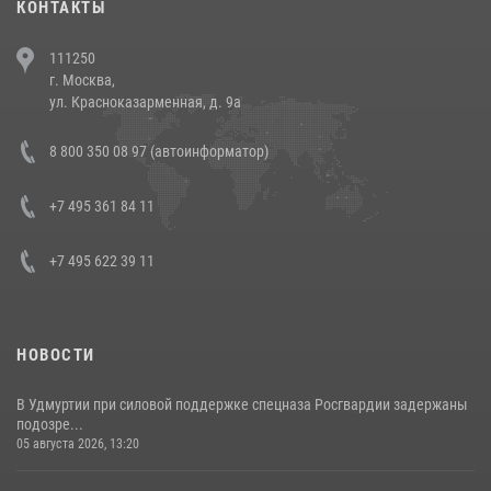
КОНТАКТЫ
В Челябинске росгвардейцы задержали злоумышленников,
111250
напавших на бригаду скорой помощи (видео)
г. Москва,
14 июля 2026, 12:20
1
ул. Красноказарменная, д. 9а
В Росгвардии прошла военно-научная конференция по обобщению
8 800 350 08 97 (автоинформатор)
боевого опыта
08 июля 2026, 07:01
+7 495 361 84 11
+7 495 622 39 11
НОВОСТИ
В Удмуртии при силовой поддержке спецназа Росгвардии задержаны
подозре...
05 августа 2026, 13:20