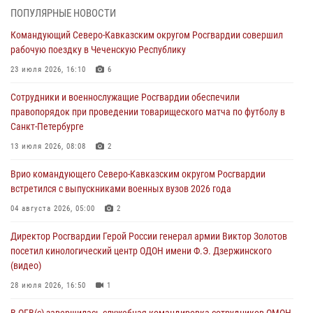
ПОПУЛЯРНЫЕ НОВОСТИ
В Курске росгвардейцы приняли участие в митинге, посвященном
Командующий Северо-Кавказским округом Росгвардии совершил
второй годовщине вторжения ВСУ на территорию области
рабочую поездку в Чеченскую Республику
06 августа 2026, 11:56
4
23 июля 2026, 16:10
6
В Санкт-Петербурге наряд Росгвардии задержал правонарушителя,
Сотрудники и военнослужащие Росгвардии обеспечили
угрожавшего подростку травматическим пистолетом
правопорядок при проведении товарищеского матча по футболу в
06 августа 2026, 11:33
1
Санкт-Петербурге
В Зауралье при содействии СОБР Росгвардии ликвидирована
13 июля 2026, 08:08
2
крупная нарколаборатория
Врио командующего Северо-Кавказским округом Росгвардии
06 августа 2026, 11:27
встретился с выпускниками военных вузов 2026 года
В Москве росгвардейцы задержали троих мужчин, устроивших
04 августа 2026, 05:00
2
пьяный дебош в баре (видео)
Директор Росгвардии Герой России генерал армии Виктор Золотов
06 августа 2026, 11:20
1
посетил кинологический центр ОДОН имени Ф.Э. Дзержинского
(видео)
28 июля 2026, 16:50
1