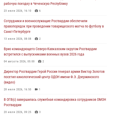
06 августа 2026, 11:20
1
рабочую поездку в Чеченскую Республику
Взрывотехники Росгвардии на Ставрополье обезвредили снаряд
23 июля 2026, 16:10
6
времен Великой Отечественной войны
Сотрудники и военнослужащие Росгвардии обеспечили
06 августа 2026, 11:15
правопорядок при проведении товарищеского матча по футболу в
Санкт-Петербурге
Подвиги героев‑росгвардейцев увековечили в новой музейной
экспозиции белгородского музея‑диорамы «Курская битва.
13 июля 2026, 08:08
2
Белгородское направление»
Врио командующего Северо-Кавказским округом Росгвардии
06 августа 2026, 10:30
3
встретился с выпускниками военных вузов 2026 года
Охрану общественного порядка и безопасность на футбольном
04 августа 2026, 05:00
2
матче в Москве обеспечила Росгвардия (видео)
Директор Росгвардии Герой России генерал армии Виктор Золотов
06 августа 2026, 10:13
1
посетил кинологический центр ОДОН имени Ф.Э. Дзержинского
(видео)
28 июля 2026, 16:50
1
В ОГВ(с) завершилась служебная командировка сотрудников ОМОН
Росгвардии
20 июля 2026, 09:25
3