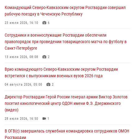
«Росгвардия. Вехи истории»: первая антитеррористическая
Командующий Северо-Кавказским округом Росгвардии совершил
операция войск правопорядка
рабочую поездку в Чеченскую Республику
07 августа 2026, 15:28
1
23 июля 2026, 16:10
6
В Башкортостане при силовой поддержке спецназа Росгвардии
Сотрудники и военнослужащие Росгвардии обеспечили
пресечена противоправная деятельность, связанная с пропагандой
правопорядок при проведении товарищеского матча по футболу в
терроризма (видео)
Санкт-Петербурге
07 августа 2026, 13:30
1
13 июля 2026, 08:08
2
В Югре при содействии спецназа Росгвардии пресечено более 180
Врио командующего Северо-Кавказским округом Росгвардии
нарушений миграционного законодательства
встретился с выпускниками военных вузов 2026 года
07 августа 2026, 12:54
04 августа 2026, 05:00
2
Тонувшего ребенка спас росгвардеец в Краснодарском крае
Директор Росгвардии Герой России генерал армии Виктор Золотов
07 августа 2026, 12:37
посетил кинологический центр ОДОН имени Ф.Э. Дзержинского
(видео)
28 июля 2026, 16:50
1
В ОГВ(с) завершилась служебная командировка сотрудников ОМОН
Росгвардии