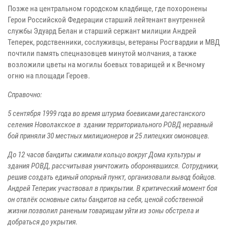
Позже на центральном городском кладбище, где похоронены
Герои Российской Федерации старший лейтенант внутренней
службы Эдуард Белан и старший сержант милиции Андрей
Теперек, родственники, сослуживцы, ветераны Росгвардии и МВД
почтили память спецназовцев минутой молчания, а также
возложили цветы на могилы боевых товарищей и к Вечному
огню на площади Героев.
Справочно:
5 сентября 1999 года во время штурма боевиками дагестанского
селения Новолакское в здании территориального РОВД неравный
бой приняли 30 местных милиционеров и 25 липецких омоновцев.
До 12 часов бандиты сжимали кольцо вокруг Дома культуры и
здания РОВД, рассчитывая уничтожить оборонявшихся. Сотрудники,
решив создать единый опорный пункт, организовали вывод бойцов.
Андрей Теперик участвовал в прикрытии. В критический момент боя
он отвлёк основные силы бандитов на себя, ценой собственной
жизни позволил раненым товарищам уйти из зоны обстрела и
добраться до укрытия.