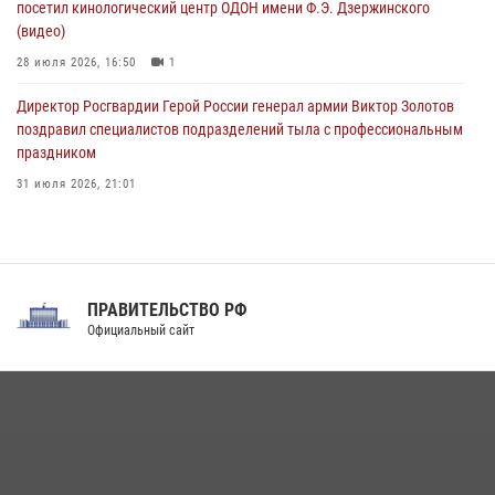
посетил кинологический центр ОДОН имени Ф.Э. Дзержинского
(видео)
28 июля 2026, 16:50
1
Директор Росгвардии Герой России генерал армии Виктор Золотов
поздравил специалистов подразделений тыла с профессиональным
праздником
31 июля 2026, 21:01
В ОГВ(с) завершилась служебная командировка сотрудников ОМОН
Росгвардии
20 июля 2026, 09:25
3
ПРАВИТЕЛЬСТВО РФ
Праздник «Один день с Росгвардией» к 105-летию Центрального
Официальный сайт
округа прошел на Поклонной горе
18 июля 2026, 13:43
15
1
При силовой поддержке СОБР Росгвардии в Иркутской области
повели рейды по соблюдению миграционного законодательства
(видео)