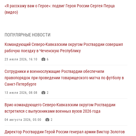
«Я расскажу вам о Герое»: подвиг Героя России Сергея Перца
(видео)
09 августа 2026, 11:00
1
Росгвардейцы в зоне СВО передали подарки детям и помогли
ПОПУЛЯРНЫЕ НОВОСТИ
нуждающимся гражданам
Командующий Северо-Кавказским округом Росгвардии совершил
09 августа 2026, 09:00
рабочую поездку в Чеченскую Республику
В Чеченской Республике пожарные расчеты Росгвардии и МЧС
23 июля 2026, 16:10
6
отработали межведомственное взаимодействие
Сотрудники и военнослужащие Росгвардии обеспечили
09 августа 2026, 08:00
2
правопорядок при проведении товарищеского матча по футболу в
Санкт-Петербурге
В Центральных регионах России продолжается ведомственная
акция «Каникулы с Росгвардией»
13 июля 2026, 08:08
2
09 августа 2026, 08:00
8
Врио командующего Северо-Кавказским округом Росгвардии
встретился с выпускниками военных вузов 2026 года
В Кузбассе росгвардейцы помогли вернуть горожанке пропавшую
мать
04 августа 2026, 05:00
2
09 августа 2026, 07:00
Директор Росгвардии Герой России генерал армии Виктор Золотов