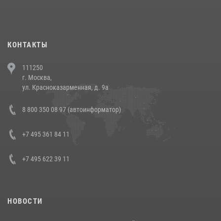
При силовой поддержке СОБР Росгвардии в Иркутской области
повели рейды по соблюдению миграционного законодательства
(видео)
30 июля 2026, 08:00
1
КОНТАКТЫ
В Челябинске росгвардейцы задержали злоумышленников,
111250
напавших на бригаду скорой помощи (видео)
г. Москва,
14 июля 2026, 12:20
1
ул. Красноказарменная, д. 9а
В Росгвардии прошла военно-научная конференция по обобщению
8 800 350 08 97 (автоинформатор)
боевого опыта
08 июля 2026, 07:01
+7 495 361 84 11
+7 495 622 39 11
НОВОСТИ