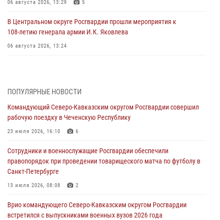
06 августа 2026, 13:29
5
В Центральном округе Росгвардии прошли мероприятия к
108‑летию генерала армии И.К. Яковлева
06 августа 2026, 13:24
Росгвардейцы задержали мужчину, открывшего стрельбу в
Подмосковье (видео)
06 августа 2026, 12:35
1
ПОПУЛЯРНЫЕ НОВОСТИ
Командующий Северо-Кавказским округом Росгвардии совершил
Росгвардейцы провели выставку вооружения для участников сбора
рабочую поездку в Чеченскую Республику
«Гвардеец» в Пензе (видео)
23 июля 2026, 16:10
6
06 августа 2026, 12:00
2
1
Сотрудники и военнослужащие Росгвардии обеспечили
В Курске росгвардейцы приняли участие в митинге, посвященном
правопорядок при проведении товарищеского матча по футболу в
второй годовщине вторжения ВСУ на территорию области
Санкт-Петербурге
06 августа 2026, 11:56
4
13 июля 2026, 08:08
2
В Санкт-Петербурге наряд Росгвардии задержал правонарушителя,
Врио командующего Северо-Кавказским округом Росгвардии
угрожавшего подростку травматическим пистолетом
встретился с выпускниками военных вузов 2026 года