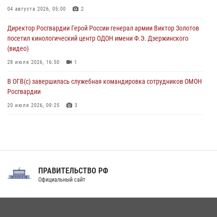
06 августа 2026, 11:33
1
04 августа 2026, 05:00
2
В Зауралье при содействии СОБР Росгвардии ликвидирована
Директор Росгвардии Герой России генерал армии Виктор Золотов
крупная нарколаборатория
посетил кинологический центр ОДОН имени Ф.Э. Дзержинского
06 августа 2026, 11:27
(видео)
28 июля 2026, 16:50
1
В ОГВ(с) завершилась служебная командировка сотрудников ОМОН
Росгвардии
20 июля 2026, 09:25
3
Директор Росгвардии Герой России генерал армии Виктор Золотов
поздравил специалистов подразделений тыла с профессиональным
праздником
31 июля 2026, 21:01
ПРАВИТЕЛЬСТВО РФ
Праздник «Один день с Росгвардией» к 105-летию Центрального
Официальный сайт
округа прошел на Поклонной горе
18 июля 2026, 13:43
15
1