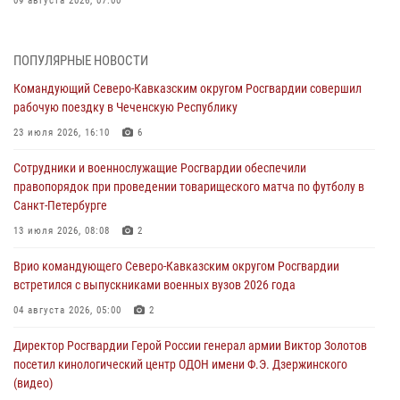
09 августа 2026, 07:00
В Ульяновске росгвардейцы присоединились к донорской акции
(видео)
ПОПУЛЯРНЫЕ НОВОСТИ
09 августа 2026, 06:15
2
1
Командующий Северо-Кавказским округом Росгвардии совершил
рабочую поездку в Чеченскую Республику
Росгвардейцы провели занятие по стрелковой подготовке для
воспитанников Центра детского, юношеского туризма и
23 июля 2026, 16:10
6
краеведения Луганской Народной Республики
Сотрудники и военнослужащие Росгвардии обеспечили
09 августа 2026, 05:00
правопорядок при проведении товарищеского матча по футболу в
Санкт-Петербурге
В регионах Урала бойцам Росгвардии в зону СВО передали свежие
тиражи газет
13 июля 2026, 08:08
2
09 августа 2026, 05:00
Врио командующего Северо-Кавказским округом Росгвардии
встретился с выпускниками военных вузов 2026 года
Всероссийская ведомственная акции «Каникулы с Росгвардией
проходит в Сибири
04 августа 2026, 05:00
2
09 августа 2026, 04:00
5
Директор Росгвардии Герой России генерал армии Виктор Золотов
посетил кинологический центр ОДОН имени Ф.Э. Дзержинского
(видео)