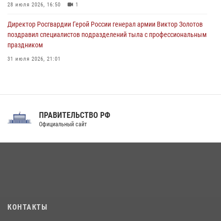
28 июля 2026, 16:50
1
Директор Росгвардии Герой России генерал армии Виктор Золотов
поздравил специалистов подразделений тыла с профессиональным
праздником
31 июля 2026, 21:01
В ОГВ(с) завершилась служебная командировка сотрудников ОМОН
Росгвардии
20 июля 2026, 09:25
3
ПРАВИТЕЛЬСТВО РФ
Праздник «Один день с Росгвардией» к 105-летию Центрального
Официальный сайт
округа прошел на Поклонной горе
18 июля 2026, 13:43
15
1
При силовой поддержке СОБР Росгвардии в Иркутской области
повели рейды по соблюдению миграционного законодательства
(видео)
30 июля 2026, 08:00
1
КОНТАКТЫ
В Челябинске росгвардейцы задержали злоумышленников,