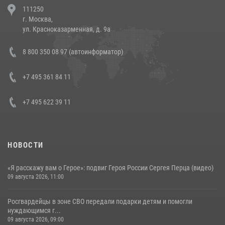
111250
напавших на бригаду скорой помощи (видео)
г. Москва,
14 июля 2026, 12:20
1
ул. Красноказарменная, д. 9а
Состоялась рабочая встреча директора Росгвардии Героя России
8 800 350 08 97 (автоинформатор)
генерала армии Виктора Золотова с заместителем полномочного
представителя Президента Российской Федерации в Северо-
Кавказском федеральном округе Виталием Кузнецовым
+7 495 361 84 11
30 июля 2026, 15:35
4
+7 495 622 39 11
НОВОСТИ
«Я расскажу вам о Герое»: подвиг Героя России Сергея Перца (видео)
09 августа 2026, 11:00
Росгвардейцы в зоне СВО передали подарки детям и помогли
нуждающимся г...
09 августа 2026, 09:00