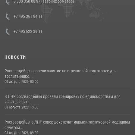
8 800 350 08 97 (автоинформатор)
генерала армии Виктора Золотова с заместителем полномочного
представителя Президента Российской Федерации в Северо-
Кавказском федеральном округе Виталием Кузнецовым
+7 495 361 84 11
30 июля 2026, 15:35
4
+7 495 622 39 11
НОВОСТИ
Росгвардейцы провели занятие по стрелковой подготовке для
воспитаннико...
09 августа 2026, 05:00
В ЛНР росгвардейцы провели тренировку по единоборствам для
юных воспит...
08 августа 2026, 13:00
Росгвардейцы в ЛНР совершенствуют навыки тактической медицины
с учетом...
08 августа 2026, 09:00