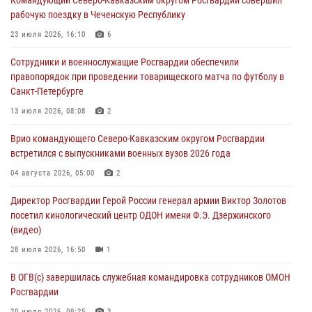
в честь юбилея ведомства
рабочую поездку в Чеченскую Республику
08 августа 2026, 09:03
1
23 июля 2026, 16:10
6
Росгвардейцы в ЛНР совершенствуют навыки тактической
Сотрудники и военнослужащие Росгвардии обеспечили
медицины с учетом опыта СВО
правопорядок при проведении товарищеского матча по футболу в
08 августа 2026, 09:00
2
Санкт-Петербурге
Военнослужащие Софринской бригады Росгвардии встретились с
13 июля 2026, 08:08
2
участником патриотического проекта «Дорогой Ломоносова —
Врио командующего Северо-Кавказским округом Росгвардии
дорогой к Победе в СВО» (видео)
встретился с выпускниками военных вузов 2026 года
08 августа 2026, 07:00
2
1
04 августа 2026, 05:00
2
В Кабардино-Балкарии сотрудники Росгвардии провели турнир по
Директор Росгвардии Герой России генерал армии Виктор Золотов
настольному теннису ко Дню физкультурника
посетил кинологический центр ОДОН имени Ф.Э. Дзержинского
08 августа 2026, 07:00
(видео)
28 июля 2026, 16:50
1
В ОГВ(с) завершилась служебная командировка сотрудников ОМОН
Росгвардии
20 июля 2026, 09:25
3