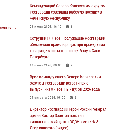
«Я расскажу вам о Герое»: подвиг Героя
Командующий Северо-Кавказским округом
России Сергея Перца (видео)
Росгвардии совершил рабочую поездку в
Чеченскую Республику
09 августа 2026, 11:00
1
23 июля 2026, 16:10
6
ующая →
Росгвардейцы в зоне СВО передали подарки
детям и помогли нуждающимся гражданам
Сотрудники и военнослужащие Росгвардии
обеспечили правопорядок при проведении
09 августа 2026, 09:00
товарищеского матча по футболу в Санкт-
Петербурге
В Чеченской Республике пожарные расчеты
Росгвардии и МЧС отработали
13 июля 2026, 08:08
2
межведомственное взаимодействие
Врио командующего Северо-Кавказским
09 августа 2026, 08:00
2
округом Росгвардии встретился с
выпускниками военных вузов 2026 года
В Центральных регионах России
продолжается ведомственная акция
04 августа 2026, 05:00
2
«Каникулы с Росгвардией»
Директор Росгвардии Герой России генерал
09 августа 2026, 08:00
8
армии Виктор Золотов посетил
кинологический центр ОДОН имени Ф.Э.
В Кузбассе росгвардейцы помогли вернуть
Дзержинского (видео)
горожанке пропавшую мать