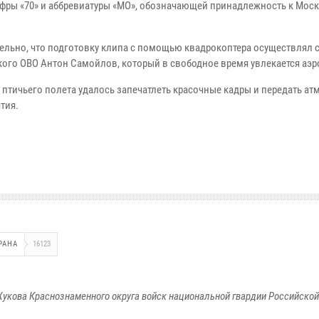
фры «70» и аббревиатуры «МО», обозначающей принадлежность к Мос
ельно, что подготовку клипа с помощью квадрокоптера осуществлял 
кого ОВО Антон Самойлов, который в свободное время увлекается аэ
 птичьего полета удалось запечатлеть красочные кадры и передать ат
тия.
РАНА
16123
укова Краснознаменного округа войск национальной гвардии Российско