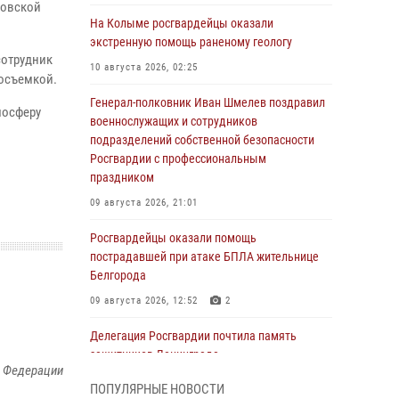
ковской
На Колыме росгвардейцы оказали
экстренную помощь раненому геологу
сотрудник
10 августа 2026, 02:25
росъемкой.
Генерал-полковник Иван Шмелев поздравил
мосферу
военнослужащих и сотрудников
подразделений собственной безопасности
Росгвардии с профессиональным
праздником
09 августа 2026, 21:01
Росгвардейцы оказали помощь
пострадавшей при атаке БПЛА жительнице
Белгорода
09 августа 2026, 12:52
2
Делегация Росгвардии почтила память
защитников Ленинграда
й Федерации
09 августа 2026, 11:12
6
ПОПУЛЯРНЫЕ НОВОСТИ