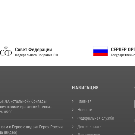
ет Федерации
СЕРВЕР ОРГАНОВ
рального Собрания РФ
Государственной власти РФ
И
НАВИГАЦИЯ
БПЛА «стальной» бригады
Главная
ничтожили вражеский гекса...
Новости
26, 05:00
Федеральная служба
Деятельность
 вам о Герое»: подвиг Героя России
а (видео)