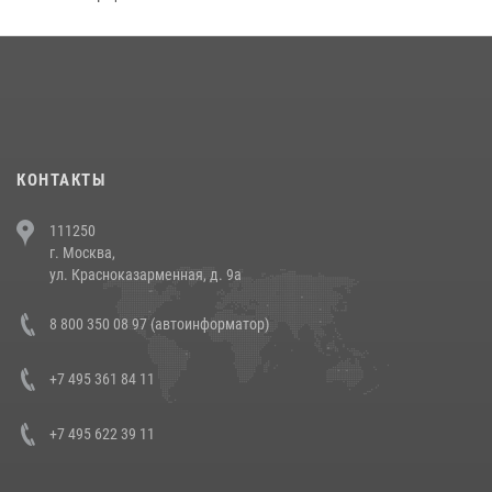
округа прошел на Поклонной горе
18 июля 2026, 13:43
15
1
При силовой поддержке СОБР Росгвардии в Иркутской области
повели рейды по соблюдению миграционного законодательства
(видео)
30 июля 2026, 08:00
1
КОНТАКТЫ
В Челябинске росгвардейцы задержали злоумышленников,
111250
напавших на бригаду скорой помощи (видео)
г. Москва,
14 июля 2026, 12:20
1
ул. Красноказарменная, д. 9а
В Росгвардии прошла военно-научная конференция по обобщению
8 800 350 08 97 (автоинформатор)
боевого опыта
08 июля 2026, 07:01
+7 495 361 84 11
+7 495 622 39 11