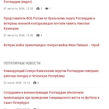
Росгвардии (видео)
07 августа 2026, 12:20
3
1
Представители ФСБ России по Уральскому округу Росгвардии и
ветераны военной контрразведки почтили память Николая
Кузнецова
07 августа 2026, 12:00
4
Ветеран войск правопорядка генерал-майор Иван Пияшев – герой
выпуска «Легенды армии с Александром Маршалом»
07 августа 2026, 12:00
ПОПУЛЯРНЫЕ НОВОСТИ
Росгвардейцы пресекли попытку руферов подняться на крышу
Командующий Северо-Кавказским округом Росгвардии совершил
Смольного собора в Санкт-Петербурге (видео)
рабочую поездку в Чеченскую Республику
07 августа 2026, 11:34
3
1
23 июля 2026, 16:10
6
В Курске росгвардейцы провели занятие по основам
Сотрудники и военнослужащие Росгвардии обеспечили
взрывобезопасности
правопорядок при проведении товарищеского матча по футболу в
07 августа 2026, 11:33
Санкт-Петербурге