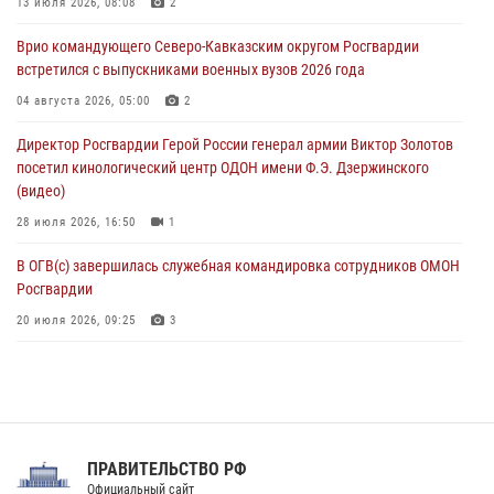
Рэпер ST посетил раненых росгвардейцев в Главном военном
13 июля 2026, 08:08
2
клиническом госпитале ведомства
Врио командующего Северо-Кавказским округом Росгвардии
07 августа 2026, 11:18
2
встретился с выпускниками военных вузов 2026 года
Патриотическая акция «Каникулы с Росгвардией» прошла в
04 августа 2026, 05:00
2
Воронеже
Директор Росгвардии Герой России генерал армии Виктор Золотов
07 августа 2026, 11:00
2
посетил кинологический центр ОДОН имени Ф.Э. Дзержинского
(видео)
28 июля 2026, 16:50
1
В ОГВ(с) завершилась служебная командировка сотрудников ОМОН
Росгвардии
20 июля 2026, 09:25
3
Директор Росгвардии Герой России генерал армии Виктор Золотов
поздравил специалистов подразделений тыла с профессиональным
праздником
31 июля 2026, 21:01
ПРАВИТЕЛЬСТВО РФ
Праздник «Один день с Росгвардией» к 105-летию Центрального
Официальный сайт