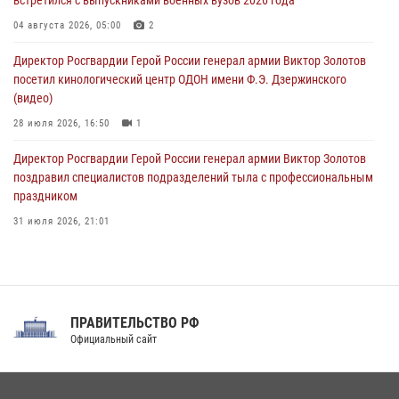
В Кузбассе росгвардейцы помогли вернуть горожанке пропавшую
мать
04 августа 2026, 05:00
2
09 августа 2026, 07:00
Директор Росгвардии Герой России генерал армии Виктор Золотов
посетил кинологический центр ОДОН имени Ф.Э. Дзержинского
(видео)
28 июля 2026, 16:50
1
Директор Росгвардии Герой России генерал армии Виктор Золотов
поздравил специалистов подразделений тыла с профессиональным
праздником
31 июля 2026, 21:01
В ОГВ(с) завершилась служебная командировка сотрудников ОМОН
Росгвардии
20 июля 2026, 09:25
3
ПРАВИТЕЛЬСТВО РФ
Праздник «Один день с Росгвардией» к 105-летию Центрального
Официальный сайт
округа прошел на Поклонной горе
18 июля 2026, 13:43
15
1