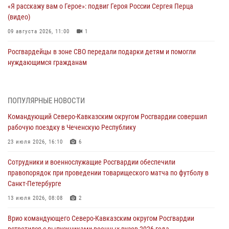
«Я расскажу вам о Герое»: подвиг Героя России Сергея Перца
(видео)
09 августа 2026, 11:00
1
Росгвардейцы в зоне СВО передали подарки детям и помогли
нуждающимся гражданам
09 августа 2026, 09:00
В Чеченской Республике пожарные расчеты Росгвардии и МЧС
ПОПУЛЯРНЫЕ НОВОСТИ
отработали межведомственное взаимодействие
Командующий Северо-Кавказским округом Росгвардии совершил
09 августа 2026, 08:00
2
рабочую поездку в Чеченскую Республику
В Центральных регионах России продолжается ведомственная
23 июля 2026, 16:10
6
акция «Каникулы с Росгвардией»
Сотрудники и военнослужащие Росгвардии обеспечили
09 августа 2026, 08:00
8
правопорядок при проведении товарищеского матча по футболу в
Санкт-Петербурге
Лучшие футбольные команды Южного округа Росгвардии
определили на Кубани
13 июля 2026, 08:08
2
09 августа 2026, 07:00
Врио командующего Северо-Кавказским округом Росгвардии
встретился с выпускниками военных вузов 2026 года