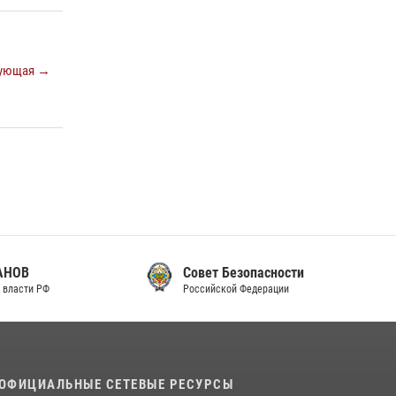
законодательства (видео)
30 июля 2026, 08:00
1
ующая →
В Челябинске росгвардейцы задержали
злоумышленников, напавших на бригаду
скорой помощи (видео)
14 июля 2026, 12:20
1
В Росгвардии прошла военно-научная
конференция по обобщению боевого опыта
08 июля 2026, 07:01
Совет Безопасности
Российской Федерации
ОФИЦИАЛЬНЫЕ СЕТЕВЫЕ РЕСУРСЫ