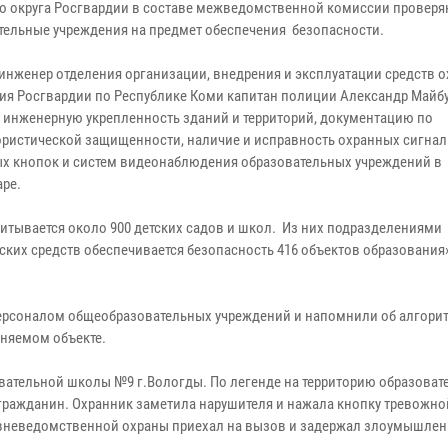
о округа Росгвардии в составе межведомственной комиссии проверя
тельные учреждения на предмет обеспечения безопасности.
инженер отделения организации, внедрения и эксплуатации средств 
ия Росгвардии по Республике Коми капитан полиции Александр Майб
 инженерную укрепленность зданий и территорий, документацию по
ористической защищенности, наличие и исправность охранных сигнал
х кнопок и систем видеонаблюдения образовательных учреждений в
ре.
итывается около 900 детских садов и школ. Из них подразделениями
их средств обеспечивается безопасность 416 объектов образования»
ерсоналом общеобразовательных учреждений и напомнили об алгори
аняемом объекте.
вательной школы №9 г.Вологды. По легенде на территорию образоват
гражданин. Охранник заметила нарушителя и нажала кнопку тревожно
вневедомственной охраны приехал на вызов и задержал злоумышлен