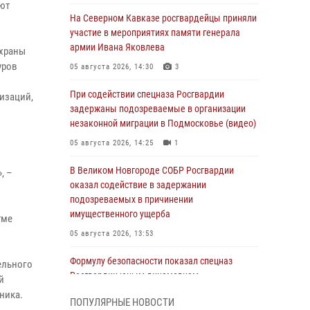
ют
На Северном Кавказе росгвардейцы приняли
участие в мероприятиях памяти генерала
армии Ивана Яковлева
охраны
уров
05 августа 2026, 14:30
3
При содействии спецназа Росгвардии
изаций,
задержаны подозреваемые в организации
незаконной миграции в Подмосковье (видео)
05 августа 2026, 14:25
1
В Великом Новгороде СОБР Росгвардии
, –
оказал содействие в задержании
подозреваемых в причинении
имущественного ущерба
тме
05 августа 2026, 13:53
Формулу безопасности показал спецназ
ельного
Росгвардии юным динамовцам
й
Свердловской области
ника.
ПОПУЛЯРНЫЕ НОВОСТИ
05 августа 2026, 13:50
4