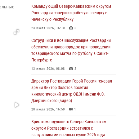
Командующий Северо-Кавказским округом
кольных
В столице росгвардейцы задержали мужчину,
Росгвардии совершил рабочую поездку в
устроившего дебош в букмекерской конторе
Чеченскую Республику
(видео)
23 июля 2026, 16:10
6
05 августа 2026, 13:25
1
Сотрудники и военнослужащие Росгвардии
В Удмуртии при силовой поддержке спецназа
обеспечили правопорядок при проведении
Росгвардии задержаны подозреваемые в
товарищеского матча по футболу в Санкт-
мошенничестве под видом оказания
Петербурге
оздоровительных услуг (видео)
13 июля 2026, 08:08
2
05 августа 2026, 13:20
1
1
Директор Росгвардии Герой России генерал
В Москве дети сотрудников и
армии Виктор Золотов посетил
военнослужащих Росгвардии посетили
кинологический центр ОДОН имени Ф.Э.
мастер-класс по художественной гимнастике
Дзержинского (видео)
05 августа 2026, 13:00
3
28 июля 2026, 16:50
1
Офицеры Росгвардии и ветераны войск
Врио командующего Северо-Кавказским
правопорядка почтили память генерала
округом Росгвардии встретился с
армии Ивана Кирилловича Яковлева
выпускниками военных вузов 2026 года