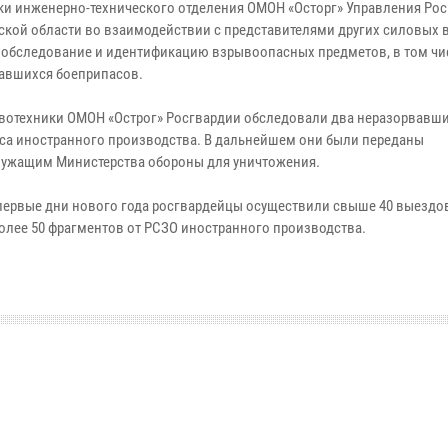
ки инженерно-технического отделения ОМОН «Осторг» Управления Рос
ской области во взаимодействии с представителями других силовых 
 обследование и идентификацию взрывоопасных предметов, в том чи
авшихся боеприпасов.
ывотехники ОМОН «Острог» Росгвардии обследовали два неразорвавш
са иностранного производства. В дальнейшем они были переданы
ужащим Министерства обороны для уничтожения.
 первые дни нового года росгвардейцы осуществили свыше 40 выездо
олее 50 фрагментов от РСЗО иностранного производства.