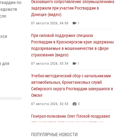
Оказавшего сопротивление злоумышленника
гвардии по
задержали при участии Росгвардии в
ведомств
Донецке (видео)
сле
07 августа 2026, 04:00
1
При силовой поддержке спецназа
ихся
Росгвардии в Красноярском крае задержаны
подозреваемые в мошенничестве в сфере
страхования (видео)
в для
07 августа 2026, 03:34
1
Учебно-методический сбор с начальниками
автомобильных, бронетанковых служб
Сибирского округа Росгвардии завершился в
Омске
07 августа 2026, 02:53
3
Генерал-полковник Олег Плохой поздравил
специалистов организационно-штатных
подразделений Росгвардии с
ПОПУЛЯРНЫЕ НОВОСТИ
профессиональным праздником