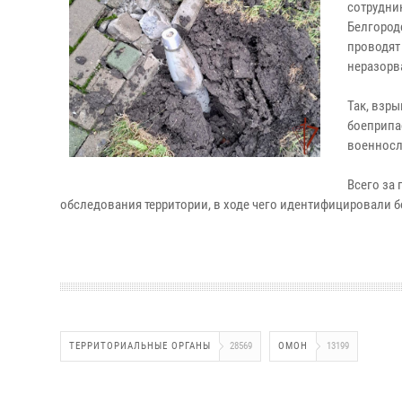
сотрудни
Белгород
проводят
неразорв
Так, взр
боеприпа
военносл
Всего за
обследования территории, в ходе чего идентифицировали б
ТЕРРИТОРИАЛЬНЫЕ ОРГАНЫ
28569
ОМОН
13199