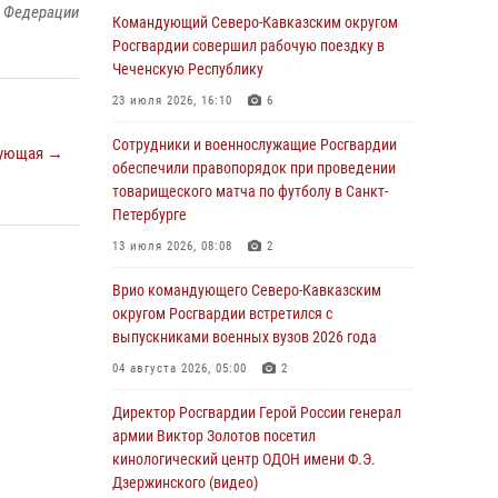
й Федерации
Командующий Северо-Кавказским округом
06 августа 2026, 21:01
Росгвардии совершил рабочую поездку в
В Нижнем Новгороде состоялось
Чеченскую Республику
Всероссийское совещание-семинар по
23 июля 2026, 16:10
6
вопросам развития вневедомственной
охраны Росгвардии (видео)
Сотрудники и военнослужащие Росгвардии
ующая →
обеспечили правопорядок при проведении
06 августа 2026, 14:47
10
1
товарищеского матча по футболу в Санкт-
В Брянске сотрудники и военнослужащие
Петербурге
Росгвардии почтили память Героя России
13 июля 2026, 08:08
2
Олега Визнюка
Врио командующего Северо-Кавказским
06 августа 2026, 14:36
2
округом Росгвардии встретился с
В кинологическом центре Уральского округа
выпускниками военных вузов 2026 года
Росгвардии почтили память товарищей,
04 августа 2026, 05:00
2
погибших при исполнении воинского долга
Директор Росгвардии Герой России генерал
06 августа 2026, 13:29
5
армии Виктор Золотов посетил
В Центральном округе Росгвардии прошли
кинологический центр ОДОН имени Ф.Э.
мероприятия к 108‑летию генерала армии
Дзержинского (видео)