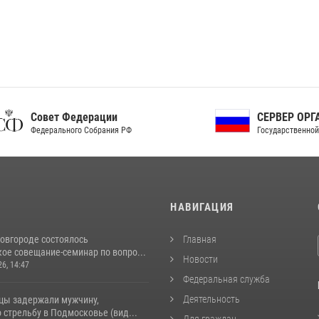
ет Федерации
СЕРВЕР ОРГАНОВ
рального Собрания РФ
Государственной власти РФ
И
НАВИГАЦИЯ
овгороде состоялось
Главная
ое совещание-семинар по вопро...
Новости
26, 14:47
Федеральная служба
Деятельность
цы задержали мужчину,
стрельбу в Подмосковье (вид...