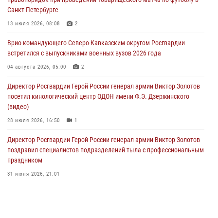
Санкт-Петербурге
В Чеченской Республике пожарные расчеты Росгвардии и МЧС
отработали межведомственное взаимодействие
13 июля 2026, 08:08
2
09 августа 2026, 08:00
2
Врио командующего Северо-Кавказским округом Росгвардии
встретился с выпускниками военных вузов 2026 года
В Центральных регионах России продолжается ведомственная
акция «Каникулы с Росгвардией»
04 августа 2026, 05:00
2
09 августа 2026, 08:00
8
Директор Росгвардии Герой России генерал армии Виктор Золотов
посетил кинологический центр ОДОН имени Ф.Э. Дзержинского
(видео)
28 июля 2026, 16:50
1
Директор Росгвардии Герой России генерал армии Виктор Золотов
поздравил специалистов подразделений тыла с профессиональным
праздником
31 июля 2026, 21:01
В ОГВ(с) завершилась служебная командировка сотрудников ОМОН
Росгвардии
20 июля 2026, 09:25
3