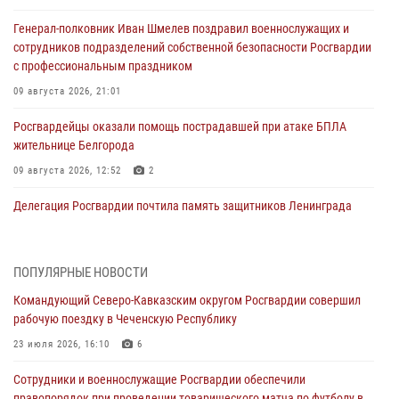
Генерал-полковник Иван Шмелев поздравил военнослужащих и
сотрудников подразделений собственной безопасности Росгвардии
с профессиональным праздником
09 августа 2026, 21:01
Росгвардейцы оказали помощь пострадавшей при атаке БПЛА
жительнице Белгорода
09 августа 2026, 12:52
2
Делегация Росгвардии почтила память защитников Ленинграда
09 августа 2026, 11:12
6
«Я расскажу вам о Герое»: подвиг Героя России Сергея Перца
ПОПУЛЯРНЫЕ НОВОСТИ
(видео)
Командующий Северо-Кавказским округом Росгвардии совершил
09 августа 2026, 11:00
1
рабочую поездку в Чеченскую Республику
Росгвардейцы в зоне СВО передали подарки детям и помогли
23 июля 2026, 16:10
6
нуждающимся гражданам
Сотрудники и военнослужащие Росгвардии обеспечили
09 августа 2026, 09:00
правопорядок при проведении товарищеского матча по футболу в