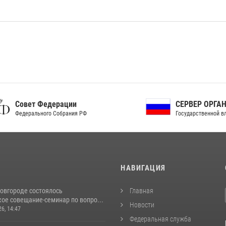
ет Федерации
СЕРВЕР ОРГАНОВ
рального Собрания РФ
Государственной власти РФ
И
НАВИГАЦИЯ
овгороде состоялось
Главная
ое совещание-семинар по вопро...
Новости
26, 14:47
Федеральная служба