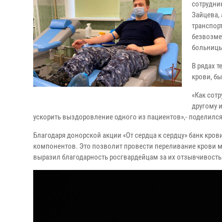
сотрудни
Зайцева,
транспорт
безвозме
больницы
В рядах 
крови, б
«Как сотр
другому 
ускорить выздоровление одного из пациентов»,- поделилс
Благодаря донорской акции «От сердца к сердцу» банк кро
компонентов. Это позволит провести переливание крови 
выразил благодарность росгвардейцам за их отзывчивость