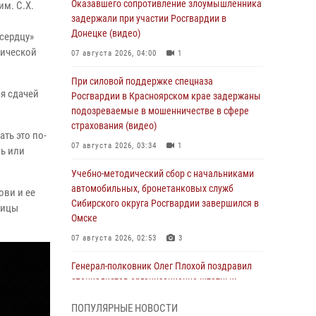
Оказавшего сопротивление злоумышленника
м. С.Х.
задержали при участии Росгвардии в
Донецке (видео)
 сердцу»
нической
07 августа 2026, 04:00
1
При силовой поддержке спецназа
я сдачей
Росгвардии в Красноярском крае задержаны
подозреваемые в мошенничестве в сфере
страхования (видео)
ть это по-
07 августа 2026, 03:34
1
нь или
Учебно-методический сбор с начальниками
автомобильных, бронетанковых служб
ови и ее
Сибирского округа Росгвардии завершился в
ницы
Омске
07 августа 2026, 02:53
3
Генерал-полковник Олег Плохой поздравил
специалистов организационно-штатных
подразделений Росгвардии с
ПОПУЛЯРНЫЕ НОВОСТИ
профессиональным праздником