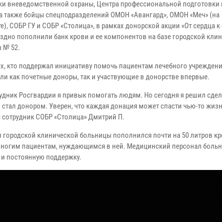
ки вневедомственной охраны, Центра профессиональной подготовки и
 а также бойцы спецподразделений ОМОН «Авангард», ОМОН «Меч» (на
е), СОБР ГУ и СОБР «Столица», в рамках донорской акции «От сердца к
здно пополнили банк крови и ее компонентов на базе городской кли
 № 52.
тех, кто поддержал инициативу помочь пациентам лечебного учреждени
ыли как почетные доноры, так и участвующие в донорстве впервые.
удник Росгвардии я привык помогать людям. Но сегодня я решил сдела
и стал донором. Уверен, что каждая донация может спасти чью-то жиз
я сотрудник СОБР «Столица» Дмитрий П.
ви городской клинической больницы пополнился почти на 50 литров кр
многим пациентам, нуждающимся в ней. Медицинский персонал боль
 и постоянную поддержку.