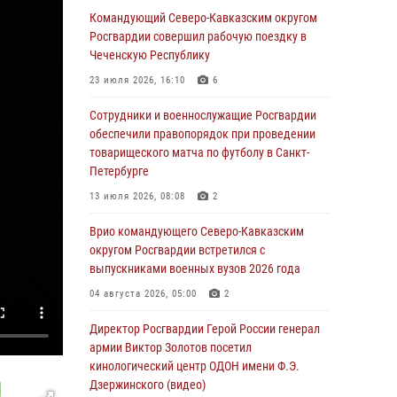
Командующий Северо-Кавказским округом
06 августа 2026, 21:01
Росгвардии совершил рабочую поездку в
В Нижнем Новгороде состоялось
Чеченскую Республику
Всероссийское совещание-семинар по
23 июля 2026, 16:10
6
вопросам развития вневедомственной
охраны Росгвардии (видео)
Сотрудники и военнослужащие Росгвардии
обеспечили правопорядок при проведении
06 августа 2026, 14:47
10
1
товарищеского матча по футболу в Санкт-
В Брянске сотрудники и военнослужащие
Петербурге
Росгвардии почтили память Героя России
13 июля 2026, 08:08
2
Олега Визнюка
Врио командующего Северо-Кавказским
06 августа 2026, 14:36
2
округом Росгвардии встретился с
В кинологическом центре Уральского округа
выпускниками военных вузов 2026 года
Росгвардии почтили память товарищей,
04 августа 2026, 05:00
2
погибших при исполнении воинского долга
Директор Росгвардии Герой России генерал
06 августа 2026, 13:29
5
армии Виктор Золотов посетил
В Центральном округе Росгвардии прошли
кинологический центр ОДОН имени Ф.Э.
мероприятия к 108‑летию генерала армии
Дзержинского (видео)