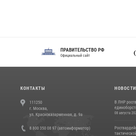
ПРАВИТЕЛЬСТВО РФ
Сов
Официальный сайт
Феде
КОНТАКТЫ
НОВОСТ
В ЛНР росг
111250
единоборст
г. Москва,
08 августа 20
ул. Красноказарменная, д. 9а
Росгвардей
8 800 350 08 97 (автоинформатор)
тактической