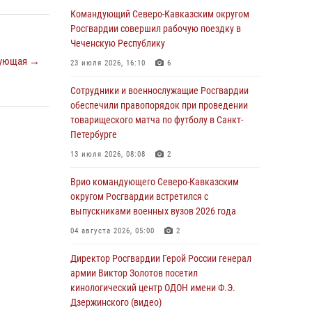
Военнослужащие Софринской бригады
Командующий Северо-Кавказским округом
Росгвардии встретились с участником
Росгвардии совершил рабочую поездку в
патриотического проекта «Дорогой
Чеченскую Республику
Ломоносова — дорогой к Победе в СВО»
ующая →
23 июля 2026, 16:10
6
(видео)
Сотрудники и военнослужащие Росгвардии
08 августа 2026, 07:00
2
1
обеспечили правопорядок при проведении
Росгвардейцы обеспечили безопасность
товарищеского матча по футболу в Санкт-
«Поезда Победы» в Кузбассе
Петербурге
08 августа 2026, 07:00
13 июля 2026, 08:08
2
В Кабардино-Балкарии сотрудники
Врио командующего Северо-Кавказским
Росгвардии провели турнир по настольному
округом Росгвардии встретился с
теннису ко Дню физкультурника
выпускниками военных вузов 2026 года
08 августа 2026, 07:00
04 августа 2026, 05:00
2
ОМОН «Ойрат» Управления Росгвардии по
Директор Росгвардии Герой России генерал
Республике Калмыкия исполнилось 20 лет
армии Виктор Золотов посетил
кинологический центр ОДОН имени Ф.Э.
08 августа 2026, 07:00
Дзержинского (видео)