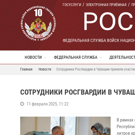
ГОСУСЛУГИ
ЭЛЕКТРОННАЯ ПРИЁМНАЯ
П
ФЕДЕРАЛЬНАЯ СЛУЖБА ВОЙСК НАЦИО
НОВОСТИ
ФЕДЕРАЛЬНАЯ СЛУЖБА
ДЕЯТЕЛЬНОС
Главная
Новости
Сотрудники Росгвардии в Чувашии приняли участи
СОТРУДНИКИ РОСГВАРДИИ В ЧУВА
11 февраля 2025, 11:22
В рамках
Республи
литров к