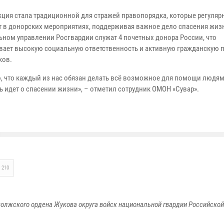
кция стала традиционной для стражей правопорядка, которые регуляр
т в донорских мероприятиях, поддерживая важное дело спасения жизн
ьном управлении Росгвардии служат 4 почетных донора России, что
вает высокую социальную ответственность и активную гражданскую
ков.
ю, что каждый из нас обязан делать всё возможное для помощи людям
ь идет о спасении жизни», – отметил сотрудник ОМОН «Сувар».
210
олжского ордена Жукова округа войск национальной гвардии Российско