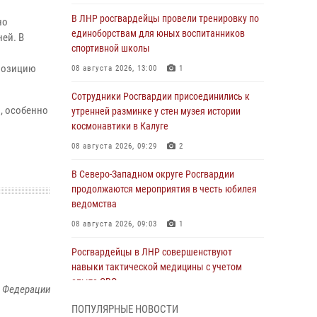
В ЛНР росгвардейцы провели тренировку по
но
единоборствам для юных воспитанников
ей. В
спортивной школы
 позицию
08 августа 2026, 13:00
1
Сотрудники Росгвардии присоединились к
, особенно
утренней разминке у стен музея истории
космонавтики в Калуге
08 августа 2026, 09:29
2
В Северо-Западном округе Росгвардии
продолжаются мероприятия в честь юбилея
ведомства
08 августа 2026, 09:03
1
Росгвардейцы в ЛНР совершенствуют
навыки тактической медицины с учетом
опыта СВО
й Федерации
08 августа 2026, 09:00
2
ПОПУЛЯРНЫЕ НОВОСТИ