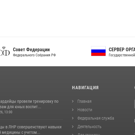
ет Федерации
СЕРВЕР ОРГАНОВ
рального Собрания РФ
Государственной власти РФ
И
НАВИГАЦИЯ
вардейцы провели тренировку по
Главная
вам для юных воспит...
Новости
26, 13:00
Федеральная служба
Деятельность
цы в ЛНР совершенствуют навыки
 медицины с учетом...