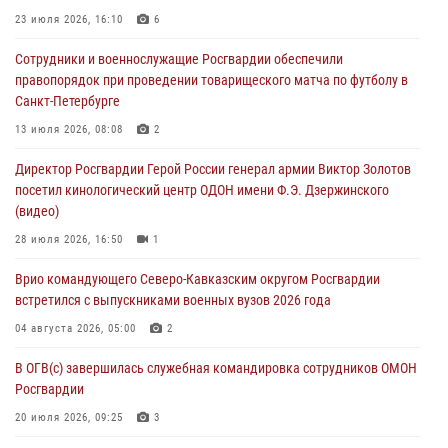
05 августа 2026, 13:20
1
1
23 июля 2026, 16:10
6
В Москве дети сотрудников и военнослужащих Росгвардии
Сотрудники и военнослужащие Росгвардии обеспечили
посетили мастер-класс по художественной гимнастике
правопорядок при проведении товарищеского матча по футболу в
05 августа 2026, 13:00
3
Санкт-Петербурге
Офицеры Росгвардии и ветераны войск правопорядка почтили
13 июля 2026, 08:08
2
память генерала армии Ивана Кирилловича Яковлева
Директор Росгвардии Герой России генерал армии Виктор Золотов
05 августа 2026, 12:40
6
посетил кинологический центр ОДОН имени Ф.Э. Дзержинского
(видео)
Росгвардейцы приняли участие в акции «Волна памяти»,
посвящённой 83‑й годовщине освобождения Белгорода от
28 июля 2026, 16:50
1
немецко‑фашистских захватчиков
Врио командующего Северо-Кавказским округом Росгвардии
05 августа 2026, 12:13
1
встретился с выпускниками военных вузов 2026 года
04 августа 2026, 05:00
2
В ОГВ(с) завершилась служебная командировка сотрудников ОМОН
Росгвардии
20 июля 2026, 09:25
3