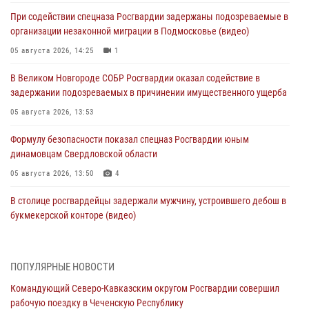
При содействии спецназа Росгвардии задержаны подозреваемые в
организации незаконной миграции в Подмосковье (видео)
05 августа 2026, 14:25
1
В Великом Новгороде СОБР Росгвардии оказал содействие в
задержании подозреваемых в причинении имущественного ущерба
05 августа 2026, 13:53
Формулу безопасности показал спецназ Росгвардии юным
динамовцам Свердловской области
05 августа 2026, 13:50
4
В столице росгвардейцы задержали мужчину, устроившего дебош в
букмекерской конторе (видео)
05 августа 2026, 13:25
1
В Удмуртии при силовой поддержке спецназа Росгвардии
ПОПУЛЯРНЫЕ НОВОСТИ
задержаны подозреваемые в мошенничестве под видом оказания
Командующий Северо-Кавказским округом Росгвардии совершил
оздоровительных услуг (видео)
рабочую поездку в Чеченскую Республику