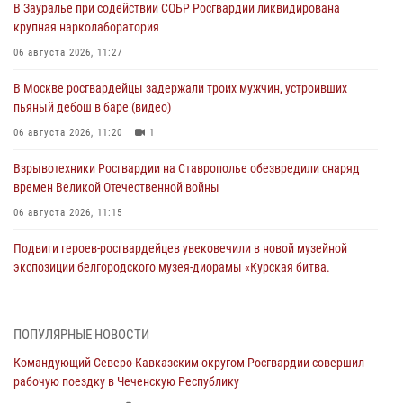
В Зауралье при содействии СОБР Росгвардии ликвидирована
крупная нарколаборатория
06 августа 2026, 11:27
В Москве росгвардейцы задержали троих мужчин, устроивших
пьяный дебош в баре (видео)
06 августа 2026, 11:20
1
Взрывотехники Росгвардии на Ставрополье обезвредили снаряд
времен Великой Отечественной войны
06 августа 2026, 11:15
Подвиги героев‑росгвардейцев увековечили в новой музейной
экспозиции белгородского музея‑диорамы «Курская битва.
Белгородское направление»
06 августа 2026, 10:30
3
ПОПУЛЯРНЫЕ НОВОСТИ
Охрану общественного порядка и безопасность на футбольном
Командующий Северо-Кавказским округом Росгвардии совершил
матче в Москве обеспечила Росгвардия (видео)
рабочую поездку в Чеченскую Республику
06 августа 2026, 10:13
1