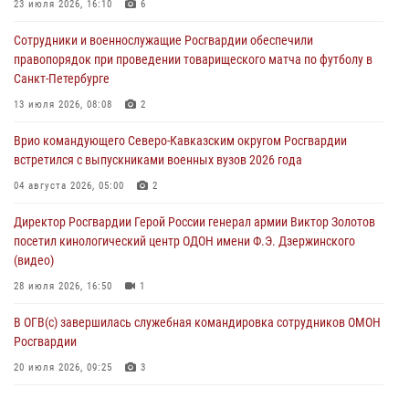
23 июля 2026, 16:10
6
Подозреваемые в незаконном обороте запрещенных веществ
Сотрудники и военнослужащие Росгвардии обеспечили
задержаны в Дагестане при силовой поддержке Росгвардии
правопорядок при проведении товарищеского матча по футболу в
06 августа 2026, 09:00
Санкт-Петербурге
В Югре при силовой поддержке ОМОН Росгвардии задержаны
13 июля 2026, 08:08
2
подозреваемые в страховом мошенничестве
Врио командующего Северо-Кавказским округом Росгвардии
06 августа 2026, 08:56
2
1
встретился с выпускниками военных вузов 2026 года
Офицер СОБР Росгвардии выступил на окружном юнармейском
04 августа 2026, 05:00
2
форуме в Астрахани
Директор Росгвардии Герой России генерал армии Виктор Золотов
06 августа 2026, 08:27
3
посетил кинологический центр ОДОН имени Ф.Э. Дзержинского
(видео)
28 июля 2026, 16:50
1
В ОГВ(с) завершилась служебная командировка сотрудников ОМОН
Росгвардии
20 июля 2026, 09:25
3
Директор Росгвардии Герой России генерал армии Виктор Золотов